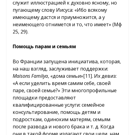
служит иллюстрацией к духовно ясному, но
пугающему слову Иисуса: «Ибо всякому
имеющему дастся и приумножится, а у
неимеющего отнимется и то, что имеет» (Мф
25, 29).
Помощь парам и семьям
Во Франции запущена инициатива, которая,
на наш взгляд, заслуживает поддержки:
Maisons Familya
, «дома семьи»
[11]
. Их девиз:
«А если уделить время самим себе, своей
паре, своей семье?» Эти многопрофильные
площадки предоставляют
квалифицированные услуги: семейное
консультирование, помощь детям и
подросткам, одиноким матерям, семьям
после развода и нового брака и т. д. Когда
они в такой форме излагают свои цели, нам