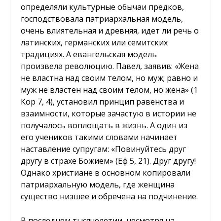
определяли культурные обычаи предков,
господствовала патриархальная модель,
очень влиятельная и древняя, идет ли речь о
латинских, германских или семитских
традициях. А евангельская модель
произвела революцию. Павел, заявив: «Жена
не властна над своим телом, но муж; равно и
муж не властен над своим телом, но жена» (1
Кор 7, 4), установил принцип равенства и
взаимности, которые зачастую в истории не
получалось воплощать в жизнь. А один из
его учеников такими словами начинает
наставление супругам: «Повинуйтесь друг
другу в страхе Божием» (Еф 5, 21). Друг другу!
Однако христиане в основном копировали
патриархальную модель, где женщина
существо низшее и обречена на подчинение.
В последнем тысячелетии, несмотря на