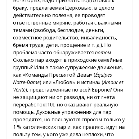
Во-вторых, надо признать: подготовка к
браку, предлагаемая Церковью, в целом
действительно полезна, ее проводят
ответственные миряне, работая с важными
темами (свобода, бесплодие, деньги,
совместное родительство, инвалидность,
бремя труда, дети, прощение и т. д.). Но
проблема часто обнаруживается
потом
.
Сколько пар входят в приходские семейные
группы? Или в такие супружеские движения,
как «Команды Пресвятой Девы» (
Équipes
Notre-Dame
) или «Любовь и истина» (
Amour et
Vérité
), представленные по всей Европе? Они
не защищают ни от развода, ни от гнета
переработок
[10]
, но оказывают реальную
помощь. Духовные упражнения для пар
проводятся, но пользуются спросом только у
1 % католических пар и, как правило, идут на
пользу тем, у кого уже дела неплохи, что