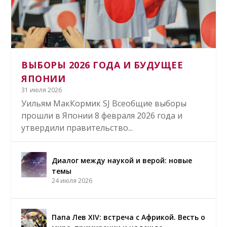
ДИАЛОГ МЕЖДУ НАУКОЙ И ВЕРОЙ:
ПАПА ЛЕВ XIV: ВСТРЕЧА С АФРИКОЙ.
ФРАНЦИСК АССИЗСКИЙ И НАШЕ
«QUO VADIS, HUMANITAS?» БУДУЩЕЕ
ОТ «ИСКУШЕНИЯ» ХРИСТА ДО
НОВЫЕ ТЕМЫ
ВЕСТЬ О МИРЕ, ПРИМИРЕНИИ И
НАСТОЯЩЕЕ
ЧЕЛОВЕКА МЕЖДУ ТРАНСГУМАНИЗМОМ
МОРАЛЬНОЙ НЕОДНОЗНАЧНОСТИ В
НАДЕЖДЕ
И ОБОЖЕНИЕМ
ФИЛЬМАХ МАРТИНА СКОРСЕЗЕ
ВЫБОРЫ 2026 ГОДА И БУДУЩЕЕ
ЯПОНИИ
31 июля 2026
Уильям МакКормик SJ Всеобщие выборы
прошли в Японии 8 февраля 2026 года и
утвердили правительство...
Диалог между наукой и верой: новые
темы
24 июля 2026
Папа Лев XIV: встреча с Африкой. Весть о