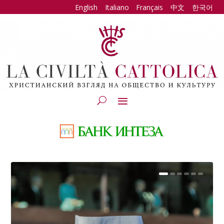
English
Italiano
Français
中文
한국어