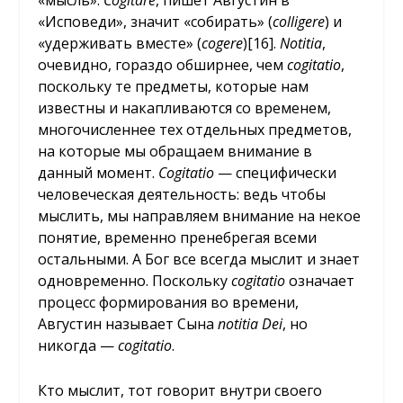
«мысль».
Cogitare
, пишет Августин в
«Исповеди», значит «собирать» (
colligere
) и
«удерживать вместе» (
cogere
)
[16]
.
Notitia
,
очевидно, гораздо обширнее, чем
cogitatio
,
поскольку те предметы, которые нам
известны и накапливаются со временем,
многочисленнее тех отдельных предметов,
на которые мы обращаем внимание в
данный момент.
Cogitatio
— специфически
человеческая деятельность: ведь чтобы
мыслить, мы направляем внимание на некое
понятие, временно пренебрегая всеми
остальными. А Бог все всегда мыслит и знает
одновременно. Поскольку
cogitatio
означает
процесс формирования во времени,
Августин называет Сына
notitia
Dei
, но
никогда —
cogitatio
.
Кто мыслит, тот говорит внутри своего