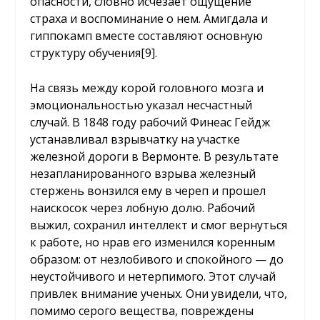
опасности, словно исчезает ощущение
страха и воспоминание о нем. Амигдала и
гиппокамп вместе составляют основную
структуру обучения
[9]
.
На связь между корой головного мозга и
эмоциональностью указал несчастный
случай. В 1848 году рабочий Финеас Гейдж
устанавливал взрывчатку на участке
железной дороги в Вермонте. В результате
незапланированного взрыва железный
стержень вонзился ему в череп и прошел
наискосок через лобную долю. Рабочий
выжил, сохранил интеллект и смог вернуться
к работе, но нрав его изменился коренным
образом: от незлобивого и спокойного — до
неустойчивого и нетерпимого. Этот случай
привлек внимание ученых. Они увидели, что,
помимо серого вещества, повреждены