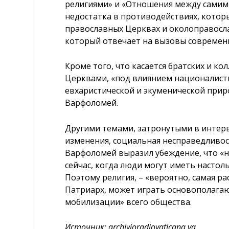
религиями» и «Отношения между самими
недостатка в противодействиях, которы
православных Церквах и околоправосла
который отвечает на вызовы современно
Кроме того, что касается братских и 
Церквами, «под влиянием националисти
евхаристической и экуменической прир
Варфоломей.
Другими темами, затронутыми в интер
изменения, социальная несправедливос
Варфоломей выразил убеждение, что «н
сейчас, когда люди могут иметь настол
Поэтому религия, – «вероятно, самая ра
Патриарх, может играть основополага
мобилизации» всего общества.
Источник:
archivioradiovaticana.va