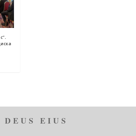
с”.
циска
 DEUS EIUS