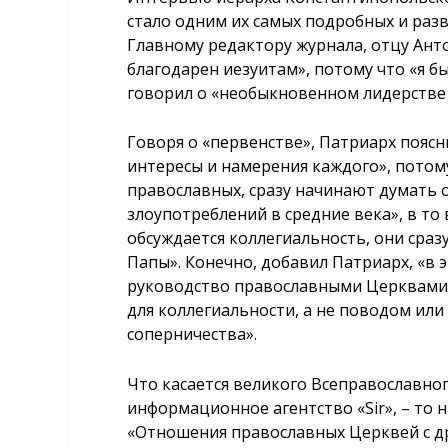
стало одним их самых подробных и разв
Главному редактору журнала, отцу Ант
благодарен иезуитам», потому что «я б
говорил о «необыкновенном лидерстве 
Говоря о «первенстве», Патриарх поясн
интересы и намерения каждого», потому
православных, сразу начинают думать о
злоупотреблений в средние века», в то 
обсуждается коллегиальность, они сраз
Папы». Конечно, добавил Патриарх, «в 
руководство православными Церквами,
для коллегиальности, а не поводом ил
соперничества».
Что касается великого Всеправославног
информационное агентство «Sir», – то 
«Отношения православных Церквей с др