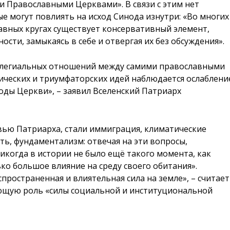
 Православными Церквами». В связи с этим нет
е могут повлиять на исход Синода изнутри: «Во многих
вных кругах существует консервативный элемент,
сти, замыкаясь в себе и отвергая их без обсуждения».
коллегиальных отношений между самими православными
ческих и триумфаторских идей наблюдается ослаблени
оды Церкви», – заявил Вселенский Патриарх
вью Патриарха, стали иммиграция, климатические
ть, фундаментализм: отвечая на эти вопросы,
икогда в истории не было ещё такого момента, как
ько большое влияние на среду своего обитания».
спространенная и влиятельная сила на земле», – считает
ющую роль «силы социальной и институциональной