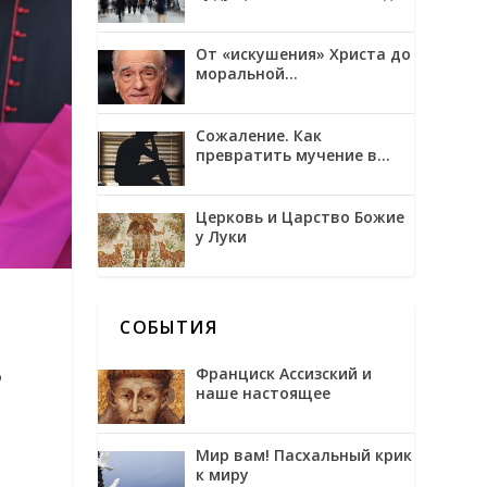
трансгуманизмом и
обожением
От «искушения» Христа до
моральной
неоднозначности в
фильмах Мартина
Скорсезе
Сожаление. Как
превратить мучение в
возможность
Церковь и Царство Божие
у Луки
СОБЫТИЯ
Франциск Ассизский и
ю
наше настоящее
Мир вам! Пасхальный крик
к миру