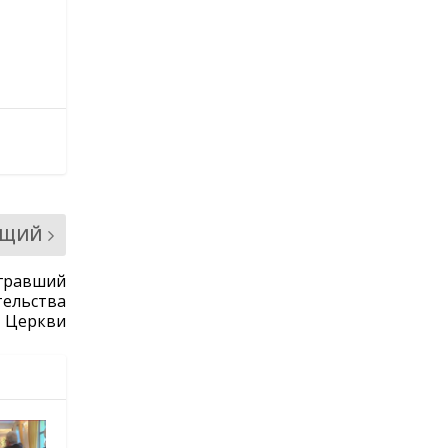
ЮЩИЙ
ыгравший
тельства
Церкви