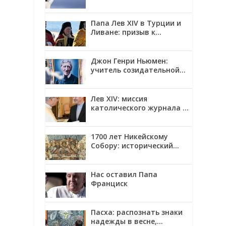
Папа Лев XIV в Турции и
Ливане: призыв к
единству и миру
Джон Генри Ньюмен:
учитель созидательной
верности
Лев XIV: миссия
католического журнала —
смотреть на мир глазами
Христа
1700 лет Никейскому
Собору: исторический
контекст, созыв и главные
решения
Нас оставил Папа
Франциск
Пасха: распознать знаки
надежды в весне,