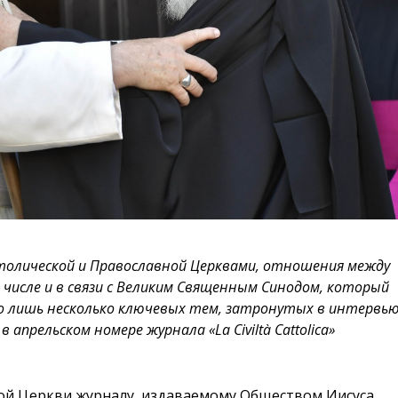
олической и Православной Церквами, отношения между
числе и в связи с Великим Священным Синодом, который
его лишь несколько ключевых тем, затронутых в интервь
апрельском номере журнала «La Civiltà Cattolica»
й Церкви журналу, издаваемому Обществом Иисуса,