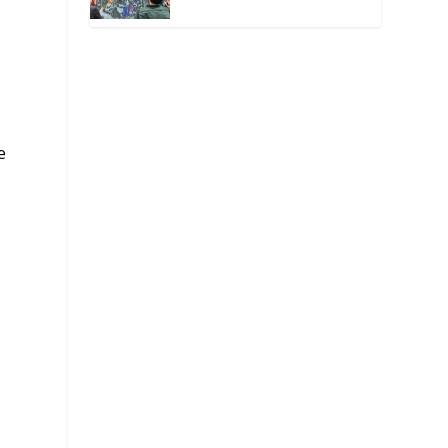
окутанной мраком
е