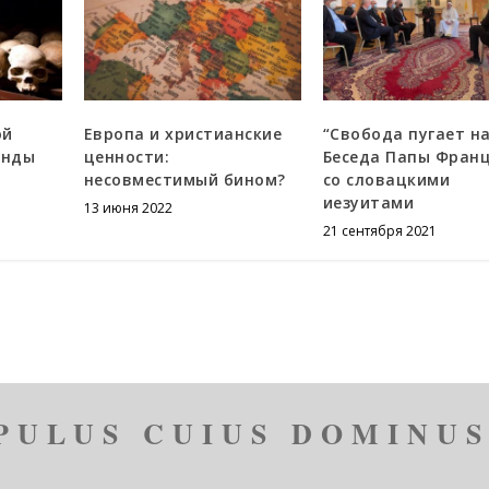
ой
Европа и христианские
“Свобода пугает на
анды
ценности:
Беседа Папы Фран
несовместимый бином?
со словацкими
иезуитами
13 июня 2022
21 сентября 2021
PULUS CUIUS DOMINUS