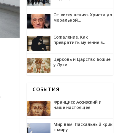
МЕЖДУ
ТРАНСГУМАНИЗМОМ И
ОБОЖЕНИЕМ
От «искушения» Христа до
моральной
неоднозначности в
фильмах Мартина
Скорсезе
Сожаление. Как
превратить мучение в
возможность
Церковь и Царство Божие
у Луки
СОБЫТИЯ
а
Франциск Ассизский и
наше настоящее
Мир вам! Пасхальный крик
к миру