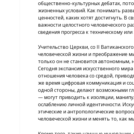
общественно-культурных дебатах, пото
жизненных условий. Как понимать разв
ценностей, каких хотят достигнуть. В с
важности целостного человеческого раз
сведения прогресса к техническому ил
Учительство Церкви, со II Ватиканског
человеческой жизни и преображение ми
только он не становится автономным, 
Сегодня экспансия искусственного мир
отношения человека со средой, приводя
же время цифровая коммуникация и со
одной стороны, делают возможными гло
— могут приводить к изоляции, манип
ослаблению личной идентичности. Иск
этические и антропологические вопрос
человеческой жизни и менять то, как м
Кроме того, такие научные инновации,