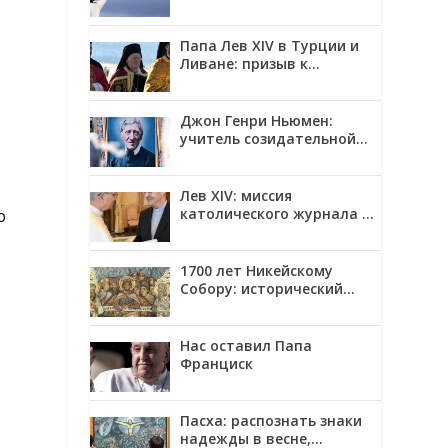
Папа Лев XIV в Турции и
Ливане: призыв к
единству и миру
о
Джон Генри Ньюмен:
учитель созидательной
верности
Лев XIV: миссия
католического журнала —
ю
смотреть на мир глазами
Христа
1700 лет Никейскому
Собору: исторический
контекст, созыв и главные
решения
Нас оставил Папа
Франциск
Пасха: распознать знаки
надежды в весне,