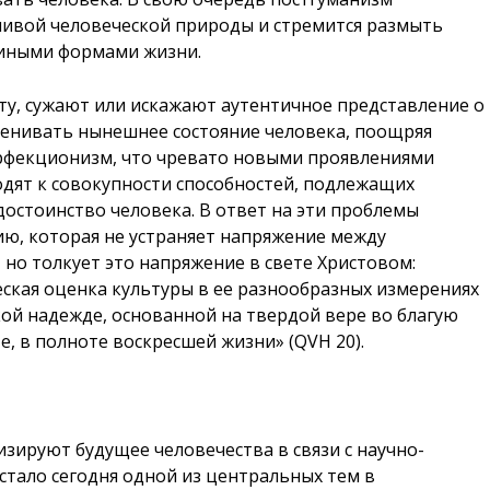
чивой человеческой природы и стремится размыть
 иными формами жизни.
нту, сужают или искажают аутентичное представление о
ценивать нынешнее состояние человека, поощряя
рфекционизм, что чревато новыми проявлениями
одят к совокупности способностей, подлежащих
 достоинство человека. В ответ на эти проблемы
ю, которая не устраняет напряжение между
но толкует это напряжение в свете Христовом:
ская оценка культуры в ее разнообразных измерениях
кой надежде, основанной на твердой вере во благую
е, в полноте воскресшей жизни» (QVH 20).
зируют будущее человечества в связи с научно-
стало сегодня одной из центральных тем в