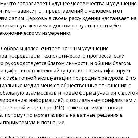
му что затрагивает будущее человечества и улучшение
итие — зависит от представлений о человеке и от
вязи с этим Церковь в своем рассуждении настаивает на
вития с уважением к достоинству личности и без
и экономическому измерению.
о Собора и далее, считает ценным улучшение
ра посредством технологического прогресса, если
но руководствуется благом личности и общим благом.
а и цифровых технологий существенно модифицирует
 к избыточной эксплуатации природных ресурсов. В то
циальные медиа меняют общественные отношения: с
бальную взаимосвязь и новые формы участия; с друго
улированию информацией, к социальным конфликтам и
усственный интеллект (ИИ) тоже поднимает новые
ы, потому что может влиять на важные решения в
ы понимаем ум и познание.
 как биотехнологии и нейробиология, модифицируют