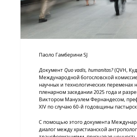
Паоло Гамберини SJ
Документ
Quo vadis, humanitas?
(QVH, Ку
Международной богословской комиссие
научных и технологических переменах 
пленарном заседании 2025 года и разр
Виктором Мануэлем Фернандесом, преф
XIV по случаю 60-й годовщины пастырс
С помощью этого документа Междунаро
диалог между христианской антрополо
трансформациями, признавая ценность р