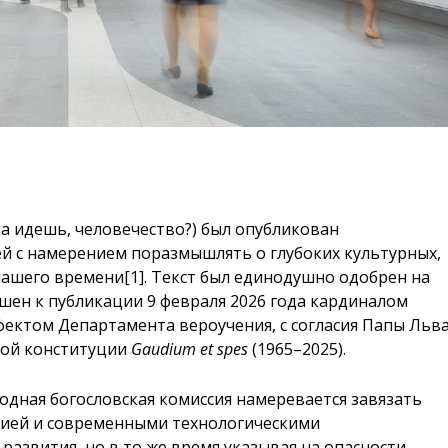
да идешь, человечество?) был опубликован
й с намерением поразмышлять о глубоких культурных,
нашего времени
[1]
. Текст был единодушно одобрен на
ешен к публикации 9 февраля 2026 года кардиналом
ектом Департамента вероучения, с согласия Папы Льв
кой конституции
Gaudium et spes
(1965–2025).
дная богословская комиссия намеревается завязать
гией и современными технологическими
азвития, но в то же время указывая на опасности