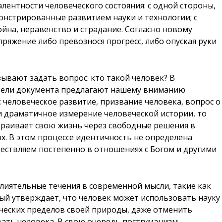
лентности человеческого состояния: с одной стороны,
онстрированные развитием науки и технологии; с
ойна, неравенство и страдание. Согласно новому
пряжение либо превознося прогресс, либо опуская руки
ывают задать вопрос: кто такой человек? В
тели документа предлагают нашему вниманию
 человеческое развитие, призвание человека, вопрос о
 драматичное измерение человеческой истории, то
страивает свою жизнь через свободные решения в
х. В этом процессе идентичность не определена
ществляем постепенно в отношениях с Богом и другими
влиятельные течения в современной мысли, такие как
ый утверждает, что человек может использовать науку
ческих пределов своей природы, даже отменить
ать человека. В свою очередь постгуманизм