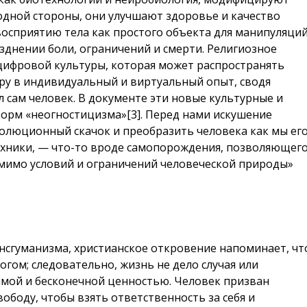
с одной стороны, они улучшают здоровье и качество
 восприятию тела как простого объекта для манипуляци
зднении боли, ограничений и смерти. Религиозное
ифровой культуры, которая может распространять
еру в индивидуальный и виртуальный опыт, сводя
л сам человек. В документе эти новые культурные и
орм «нео­гностицизма»
[3]
. Перед нами искушение
олюционный скачок и преобразить человека как мы ег
техники, — что-то вроде самопорождения, позволяющег
помимо условий и ограничений человеческой природы»
нсгуманизма, христианское откровение напоминает, чт
гом; следовательно, жизнь не дело случая или
имой и бесконечной ценностью. Человек призван
вободу, чтобы взять ответственность за себя и