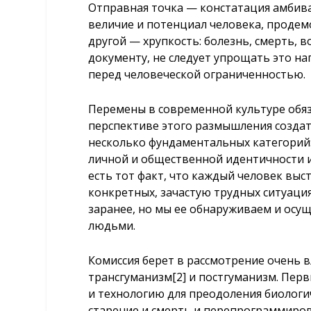
Отправная точка — констатация амбива
величие и потенциал человека, продем
другой — хрупкость: болезнь, смерть, в
документу, не следует упрощать это на
перед человеческой ограниченностью.
Перемены в современной культуре обяз
перспективе этого размышления созда
несколько фундаментальных категорий:
личной и общественной идентичности и
есть тот факт, что каждый человек вы
конкретных, зачастую трудных ситуация
заранее, но мы ее обнаруживаем и осу
людьми.
Комиссия берет в рассмотрение очень 
трансгуманизм
[2]
и постгуманизм. Перв
и технологию для преодоления биологи
старение и смерть и перепрограммиров