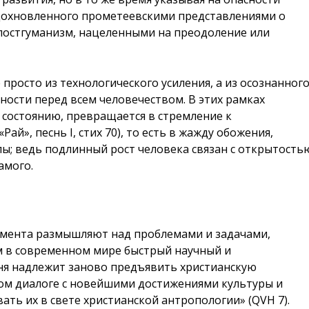
вдохновленного прометеевскими представлениями о
 постгуманизм, нацеленными на преодоление или
просто из технологического усиления, а из осознанног
ности перед всем человечеством. В этих рамках
 состоянию, превращается в стремление к
Рай», песнь I, стих 70), то есть в жажду обожения,
лы; ведь подлинный рост человека связан с открытость
амого.
кумента размышляют над проблемами и задачами,
м в современном мире быстрый научный и
дня надлежит заново предъявить христианскую
ом диалоге с новейшими достижениями культуры и
ать их в свете христианской антропологии» (QVH 7).