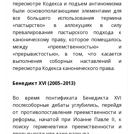
пересмотре Кодекса и подъем антиномизма
были основополагающими элементами для
все большего использования термина
«пастырство» в аллокуциях в силу
превалирования пастырского подхода к
каноническому праву, которое помещалось
между «преемственностью» и
«прерывистостью», в том, что касается
выполнения соборных наставлений и
пересмотра Кодекса канонического права.
Бенедикт XVI (2005–2013)
Во время понтификата Бенедикта XVI
послесоборные дебаты углубились, перейдя
от противопоставления преемственности и
реформы, начатой при Иоанне Павле II, к
поиску герменевтики преемственности и
прерывности или даже разрыва.