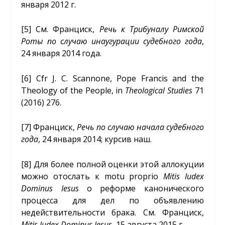
января 2012 г.
[5]
См. Франциск,
Речь к Трибуналу Римской
Роты по случаю инаугурации судебного года
,
24 января 2014 года.
[6]
Cfr J. C. Scannone, Pope Francis and the
Theology of the People, in
Theological Studies
71
(2016) 276.
[7]
Франциск,
Речь по случаю начала судебного
года
, 24 января 2014; курсив наш.
[8]
Для более полной оценки этой аллокуции
можно отослать к motu proprio
Mitis Iudex
Dominus Iesus
о реформе канонического
процесса для дел по объявлению
недействительности брака. См. Франциск,
Mitis Iudex Dominus Iesus
, 15 августа 2015 г.