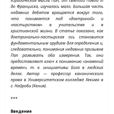
Юридическая мысль Пап, от святого Павла VI
до Франциска, изучалась мало. Большая часть
недавних дебатов вращается вокруг того,
что понимается под «доктриной» и
«пастырством» в учительстве и в
христианской жизни. В статье показано, как
доктринально-пастырская ось становится
фундаментальным орудием для определения и,
следовательно, понимания недавних призывов
Пап развивать оба измерения. Так, они
предоставляют ключ к пониманию «знамений
времен», т. е. инициативы Бога в людских
делах. Автор — профессор канонического
права в Университетском колледже Хекима в
г. Найроби (Кения).
***
Введение