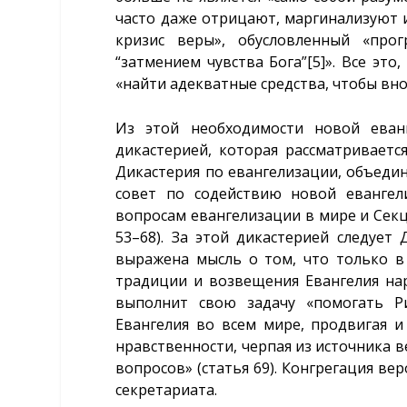
часто даже отрицают, маргинализуют 
кризис веры», обусловленный «прог
“затмением чувства Бога”
[5]
». Все это
«найти адекватные средства, чтобы вн
Из этой необходимости новой еван
дикастерией, которая рассматривается
Дикастерия по евангелизации, объеди
совет по содействию новой еванге
вопросам евангелизации в мире и Сек
53–68). За этой дикастерией следует 
выражена мысль о том, что только в
традиции и возвещения Евангелия на
выполнит свою задачу «помогать Р
Евангелия во всем мире, продвигая и
нравственности, черпая из источника в
вопросов» (статья 69). Конгрегация ве
секретариата.