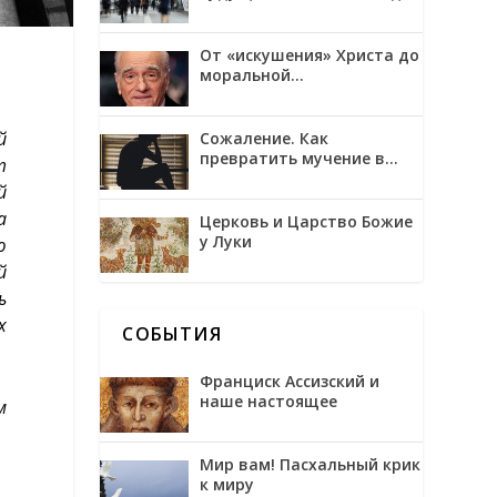
трансгуманизмом и
обожением
От «искушения» Христа до
моральной
неоднозначности в
фильмах Мартина
Скорсезе
й
Сожаление. Как
превратить мучение в
т
возможность
й
а
Церковь и Царство Божие
у Луки
ю
й
ь
х
СОБЫТИЯ
Франциск Ассизский и
наше настоящее
м
Мир вам! Пасхальный крик
к миру