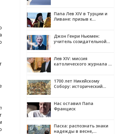
Папа Лев XIV в Турции и
Ливане: призыв к
единству и миру
ю
а
Джон Генри Ньюмен:
ю
учитель созидательной
верности
Лев XIV: миссия
т
католического журнала —
смотреть на мир глазами
Христа
1700 лет Никейскому
е
Собору: исторический
контекст, созыв и главные
решения
Нас оставил Папа
m
Франциск
т
м
Пасха: распознать знаки
о
надежды в весне,