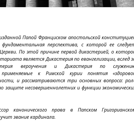
изданной Папой Франциском апостольской конституцие
я фундаментальная перспектива, с которой ее следуе
еркви. По этой причине первой дикастерией, о которо
етариата является Дикастерия по евангелизации, вслед з
стерия вероучения и Дикастерия по служени
 применяемые к Римской курии понятия «здорово
ности, и рассматриваются три основных вопроса: рол
 по защите несовершеннолетних и функции экономически
ор канонического права в Папском Григорианско
лучит звание кардинала.