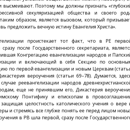
и высмеивают. Поэтому мы должны признать «глубоки
рессивной секуляризацией общества и своего род
, таким образом, является вызовом, который призывае
овь предложить вечную истину Евангелия Христа».
гелизации проистекает тот факт, что в PE перво
 сразу после Государственного секретариата, являетс
нившая Конгрегацию евангелизации народов и Папски
лизации и включающий в себя Секцию по основны
цию по первой евангелизации и новым Церквам (стать
Дикастерия вероучения (статьи 69–78). Думается, здес
 случае реевангелизации народов древнехристианско
родам, еще не принявшим его, Дикастерия вероучени
имскому Понтифику и епископам в провозглашени
 защищая целостность католического учения о вере 
еры и стремясь все глубже понять ее перед лицом новы
роучения в PB шла первой, сразу после Государственног