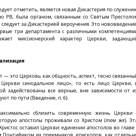
дует отметить, является новая Дикастерия по служени
сно PB, была органом, связанным со Святым Престоло
о следует за Дикастерией вероучения. Это нововведение
первые три департамента с различными компетенциям
жает миссионерский характер Церкви, задающи
рализация
— это Церковь как общность, аспект, тесно связанны
 Церкви синодальное лицо», то есть лицо Церкви, 
ой задействованы все верные, вне зависимости от и
уют по пути (Введение, п. 6).
максимально сблизить современную жизнь Церкви 
оторую апостолы проживали со Христом (
там же
). Эт
Христос оставил Церкви: единении апостолов во главе 
м Понтификом их преемников, епископов, как отдельн