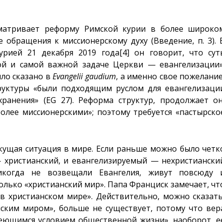
матривает реформу Римской курии в более широко
 обращения к миссионерскому духу (Введение, п. 3). 
урией 21 декабря 2019 года
[4]
он говорит, что сут
ой и самой важной задаче Церкви — евангелизации»
ыло сказано в
Evangelii
gaudium
, а именно свое пожелание
руктуры «были подходящим руслом для евангелизаци
ранения» (EG 27). Реформа структур, продолжает он
более миссионерскими»; поэтому требуется «пастырско
кущая ситуация в мире. Если раньше можно было четк
 христианский, и евангелизируемый — нехристиански
икогда не возвещали Евангелия, живут повсюду 
только «христианский мир». Папа Франциск замечает, чт
 христианском мире». Действительно, можно сказать
нским миром», больше не существует, потому что вер
меющимся условием общественной жизни», наоборот, е