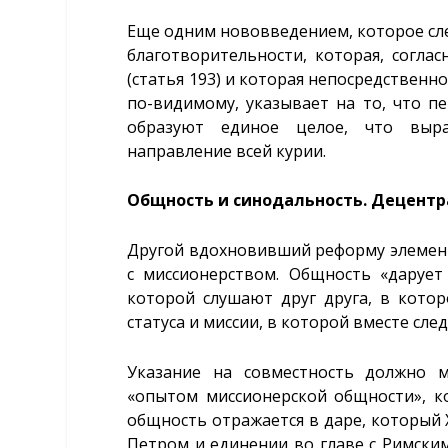
Еще одним нововведением, которое сле
благотворительности, которая, согла
(статья 193) и которая непосредственн
по-видимому, указывает на то, что 
образуют единое целое, что выра
направление всей курии.
Общность и синодальность. Децент
Другой вдохновивший реформу элемент 
с миссионерством. Общность «дарует
которой слушают друг друга, в котор
статуса и миссии, в которой вместе след
Указание на совместность должно 
«опытом миссионерской общности», к
общность отражается в даре, который 
Петром и единении во главе с Римски