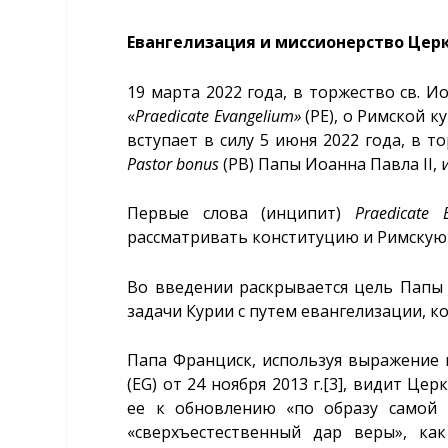
Евангелизация и миссионерство Цер
19 марта 2022 года, в торжество св. 
«
Praedicate
Evangelium
»
(PE), о Римской 
вступает в силу 5 июня 2022 года, в 
Pastor
bonus
(PB) Папы Иоанна Павла II, 
Первые слова (инципит)
Praedicate
рассматривать конституцию и Римскую
Во введении раскрывается цель Папы
задачи Курии с путем евангелизации, к
Папа Франциск, используя выражение 
(EG) от 24 ноября 2013 г.
[3]
, видит Цер
ее к обновлению «по образу самой 
«сверхъестественный дар веры», ка