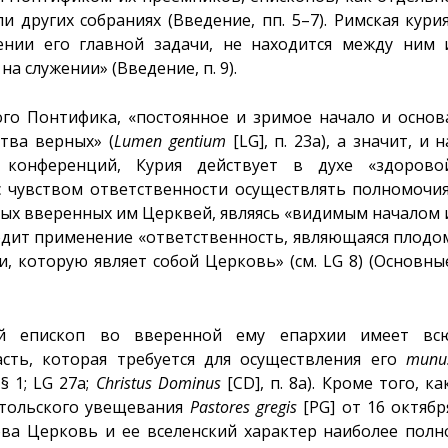
и других собраниях (Введение, пп. 5–7). Римская курия
нии его главной задачи, не находится между ним 
на служении» (Введение, п. 9).
го Понтифика, «постоянное и зримое начало и основ
тва верных» (
Lumen
gentium
[LG], п. 23a), а значит, и н
 конференций, Курия действует в духе «здорово
 чувством ответственности осуществлять полномочия
ых вверенных им Церквей, являясь «видимым началом 
аходит применение «ответственность, являющаяся плодо
 которую являет собой Церковь» (см. LG 8) (Основны
й епископ во вверенной ему епархии имеет вс
сть, которая требуется для осуществления его
munu
 1; LG 27a;
Christus
Dominus
[CD], п. 8a). Кроме того, ка
остольского увещевания
Pastores
gregis
[PG] от 16 октябр
ова Церковь и ее вселенский характер наиболее полн