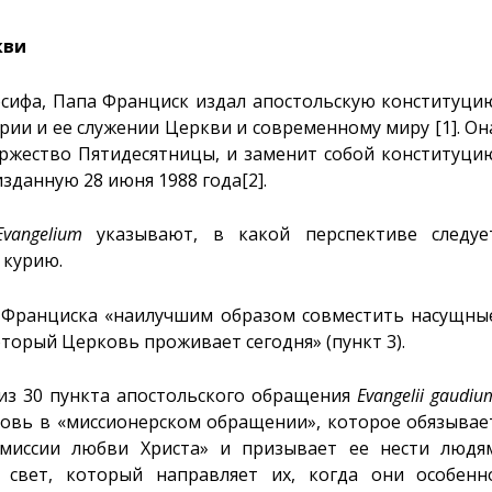
кви
Иосифа, Папа Франциск издал апостольскую конституци
курии и ее служении Церкви и современному миру
[1]
. Он
торжество Пятидесятницы, и заменит собой конституци
изданную 28 июня 1988 года
[2]
.
Evangelium
указывают, в какой перспективе следуе
 курию.
 Франциска «наилучшим образом совместить насущны
оторый Церковь проживает сегодня» (пункт 3).
из 30 пункта апостольского обращения
Evangelii
gaudiu
ковь в «миссионерском обращении», которое обязывае
миссии любви Христа» и призывает ее нести людя
к свет, который направляет их, когда они особенн