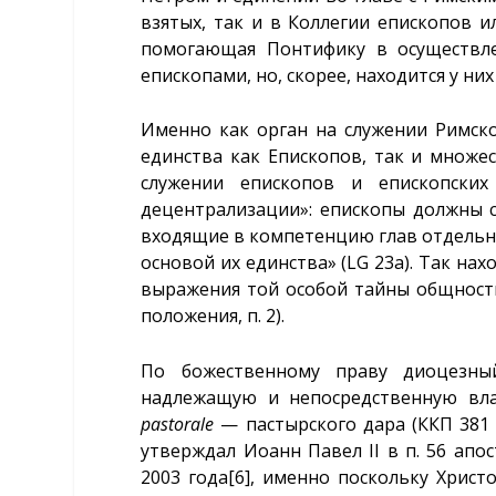
взятых, так и в Коллегии епископов ил
помогающая Понтифику в осуществле
епископами, но, скорее, находится у них 
Именно как орган на служении Римско
единства как Епископов, так и множес
служении епископов и епископских
децентрализации»: епископы должны с
входящие в компетенцию глав отдельн
основой их единства» (LG 23a). Так н
выражения той особой тайны общности,
положения, п. 2).
По божественному праву диоцезны
надлежащую и непосредственную вла
pastorale
— пастырского дара (ККП 381 §
утверждал Иоанн Павел II в п. 56 ап
2003 года
[6]
, именно поскольку Христ