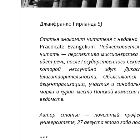
Джанфранко Гирланда SJ
Статья знакомит читателя с недавно 
Praedicate Evangelium
. Подчеркиваетс
читать — перспектива миссионерства Ц
идет речь, после Государственного Секр
которой неслучайно идут Дика
благотворительности. Объясняются
децентрализации», участия и синодаль
мирян в курии, место Папской комиссии
ведомств.
Автор статьи — почетный професс
университете, 27 августа этого года по
***