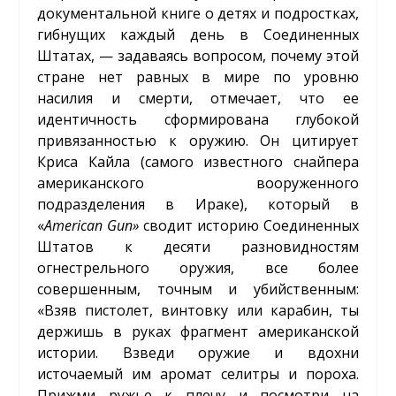
документальной книге о детях и подростках,
гибнущих каждый день в Соединенных
Штатах, — задаваясь вопросом, почему этой
стране нет равных в мире по уровню
насилия и смерти, отмечает, что ее
идентичность сформирована глубокой
привязанностью к оружию. Он цитирует
Криса Кайла (самого известного снайпера
американского вооруженного
подразделения в Ираке), который в
«
American
Gun
»
сводит историю Соединенных
Штатов к десяти разновидностям
огнестрельного оружия, все более
совершенным, точным и убийственным:
«Взяв пистолет, винтовку или карабин, ты
держишь в руках фрагмент американской
истории. Взведи оружие и вдохни
источаемый им аромат селитры и пороха.
Прижми ружье к плечу и посмотри на