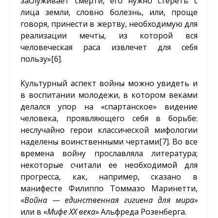
заслуживает смерти, его нужно стереть с
лица земли, словно болезнь, или, проще
говоря, принести в жертву, необходимую для
реализации мечты, из которой вся
человеческая раса извлечет для себя
пользу»
[6]
.
Культурный аспект войны можно увидеть и
в воспитании молодежи, в котором веками
делался упор на «спартанское» видение
человека, проявляющего себя в борьбе:
неслучайно герои классической мифологии
наделены воинственными чертами
[7]
. Во все
времена войну прославляла литература;
некоторые считали ее необходимой для
прогресса, как, например, сказано в
манифесте Филиппо Томмазо Маринетти,
«
Война — единственная гигиена для мира»
или в «
Мифе
XX
века»
Альфреда Розенберга.