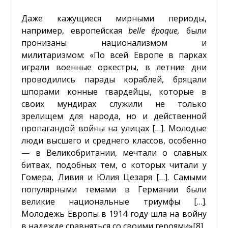
Даже кажущиеся мирными периоды,
например, европейская
belle
é
poque
,
были
пронизаны национализмом и
милитаризмом: «По всей Европе в парках
играли военные оркестры, в летние дни
проводились парады кораблей, бряцали
шпорами конные гвардейцы, которые в
своих мундирах служили не только
зрелищем для народа, но и действенной
пропагандой войны на улицах […]. Молодые
люди высшего и среднего классов, особенно
— в Великобритании, мечтали о славных
битвах, подобных тем, о которых читали у
Гомера, Ливия и Юлия Цезаря […]. Самыми
популярными темами в Германии были
великие национальные триумфы […].
Молодежь Европы в 1914 году шла на войну
в надежде сравняться со своими героями»
[8]
.