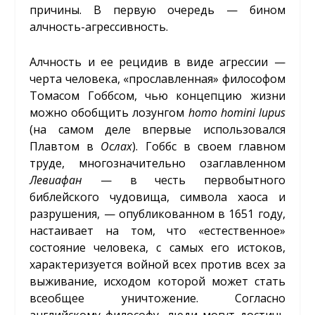
причины. В первую очередь — бином
алчность-агрессивность.
Алчность и ее рецидив в виде агрессии —
черта человека, «прославленная» философом
Томасом Гоббсом, чью концепцию жизни
можно обобщить лозунгом
homo
homini
lupus
(на самом деле впервые использовался
Плавтом в
Ослах
). Гоббс в своем главном
труде, многозначительно озаглавленном
Левиафан
— в честь первобытного
библейского чудовища, символа хаоса и
разрушения, — опубликованном в 1651 году,
настаивает на том, что «естественное»
состояние человека, с самых его истоков,
характеризуется войной всех против всех за
выживание, исходом которой может стать
всеобщее уничтожение. Согласно
английскому философу, люди могут достичь