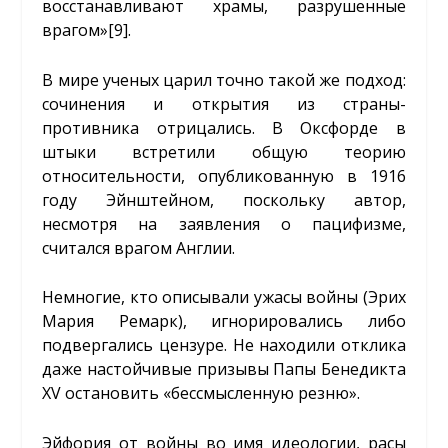
восстанавливают храмы, разрушенные
врагом»
[9]
.
В мире ученых царил точно такой же подход:
сочинения и открытия из страны-
противника отрицались. В Оксфорде в
штыки встретили общую теорию
относительности, опубликованную в 1916
году Эйнштейном, поскольку автор,
несмотря на заявления о пацифизме,
считался врагом Англии.
Немногие, кто описывали ужасы войны (Эрих
Мария Ремарк), игнорировались либо
подвергались цензуре. Не находили отклика
даже настойчивые призывы Папы Бенедикта
XV остановить «бессмысленную резню».
Эйфория от войны во имя идеологии, расы