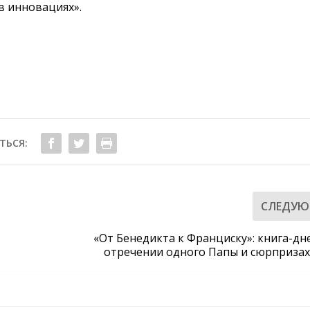
в инновациях».
ТЬСЯ:
СЛЕДУ
«От Бенедикта к Франциску»: книга-дн
отречении одного Папы и сюрпризах