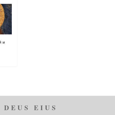
й и
 DEUS EIUS