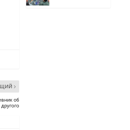
окутанной мраком
ЮЩИЙ
евник об
 другого