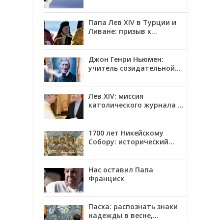
Папа Лев XIV в Турции и
,
Ливане: призыв к
единству и миру
Джон Генри Ньюмен:
учитель созидательной
верности
Лев XIV: миссия
католического журнала —
смотреть на мир глазами
,
Христа
1700 лет Никейскому
Собору: исторический
контекст, созыв и главные
решения
Нас оставил Папа
Франциск
Пасха: распознать знаки
надежды в весне,