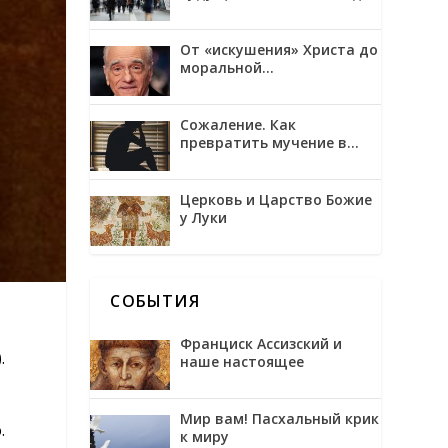
трансгуманизмом и
обожением
От «искушения» Христа до
моральной
неоднозначности в
фильмах Мартина
Скорсезе
Сожаление. Как
превратить мучение в
возможность
Церковь и Царство Божие
у Луки
СОБЫТИЯ
Франциск Ассизский и
.
наше настоящее
Мир вам! Пасхальный крик
.
к миру