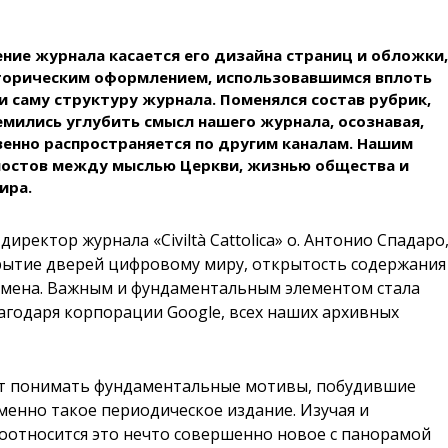
ние журнала касается его дизайна страниц и обложки
торическим оформлением, использовавшимся вплоть
и саму структуру журнала. Поменялся состав рубрик,
емились углубить смысл нашего журнала, осознавая,
венно распространяется по другим каналам. Нашим
мостов между мыслью Церкви, жизнью общества и
ира.
ректор журнала «Civiltà Cattolica» о. Антонио Спадаро
крытие дверей цифровому миру, открытость содержания
бмена. Важным и фундаментальным элементом стала
лагодаря корпорации Google, всех наших архивных
ет понимать фундаментальные мотивы, побудившие
менно такое периодическое издание. Изучая и
соотносится это нечто совершенно новое с панорамой