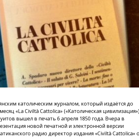
янским католическим журналом, который издаётся до
есяц «La Civiltà Cattolica» («Католическая цивилизация»)
итов вышел в печать 6 апреля 1850 года. Вчера в
резентация новой печатной и электронной версии
иканского радио директор издания «Civiltà Cattolica» о