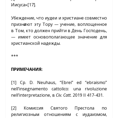
Иисуса»
[17]
.
Убеждение, что иудеи и христиане совместно
призн
а
ют эту Тору — учение, воплощенное
в Том, кто должен прийти в День Господень,
— имеет основополагающее значение для
христианской надежды.
***
ПРИМЕЧАНИЯ:
[1]
Ср. D. Neuhaus, “Ebrei” ed “ebraismo”
nell’insegnamento cattolico: una rivoluzione
nell’interpretazione, в
Civ. Catt
.
2019 II 417-431.
[2]
Комиссия Святого Престола по
религиозным отношениям с иудаизмом,