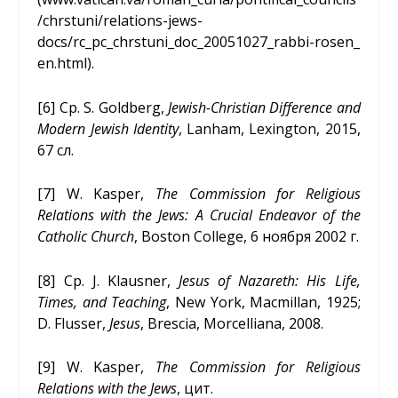
/chrstuni/relations-jews-
docs/rc_pc_chrstuni_doc_20051027_rabbi-rosen_
en.html).
[6]
Ср. S. Goldberg,
Jewish-Christian Difference and
Modern Jewish Identity
, Lanham, Lexington, 2015,
67 сл.
[7]
W. Kasper,
The Commission for Religious
Relations with the Jews: A Crucial Endeavor of the
Catholic Church
, Boston College, 6 ноября 2002 г.
[8]
Ср. J. Klausner,
Jesus of Nazareth: His Life,
Times, and Teaching
, New York, Macmillan, 1925;
D. Flusser,
Jesus
, Brescia, Morcelliana, 2008.
[9]
W. Kasper,
The Commission for Religious
Relations with the Jews
, цит.