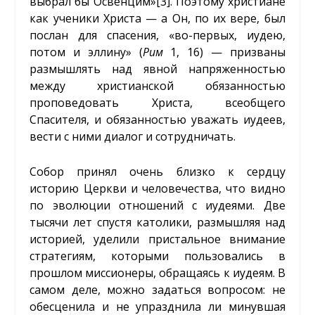
выбрал бы Освенцим»
[3]
. Поэтому христиане
как ученики Христа — а Он, по их вере, был
послан для спасения, «во-первых, иудею,
потом и эллину» (
Рим
1, 16) — призваны
размышлять над явной напряженностью
между христианской обязанностью
проповедовать Христа, всеобщего
Спасителя, и обязанностью уважать иудеев,
вести с ними диалог и сотрудничать.
Собор принял очень близко к сердцу
историю Церкви и человечества, что видно
по эволюции отношений с иудеями. Две
тысячи лет спустя католики, размышляя над
историей, уделили пристальное внимание
стратегиям, которыми пользовались в
прошлом миссионеры, обращаясь к иудеям. В
самом деле, можно задаться вопросом: не
обесценила и не упразднила ли минувшая