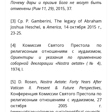
Почему дары и призыв Бога не могут быть
отменены (Рим 11, 29)
, 2015, 37.
[3]
Ср. P. Gamberini, The legacy of Abraham
Joshua Heschel, в
America
, 14 октября 2015 г.,
23-25.
[4]
Комиссия Святого Престола по
религиозным отношениям с иудаизмом,
Ориентиры и указания по применению
соборной декларации «
Nostra
aetate
» (№ 4)
,
1974, I.
[5]
D. Rosen,
Nostra Aetate: Forty Years After
Vatican II. Present
&
Future
Perspectives
,
Конференция Комиссии Святого Престола по
религиозным отношениям с иудаизмом, 27
октября 2005 г.
(www.vatican.va/roman_curia/pontifical_councils