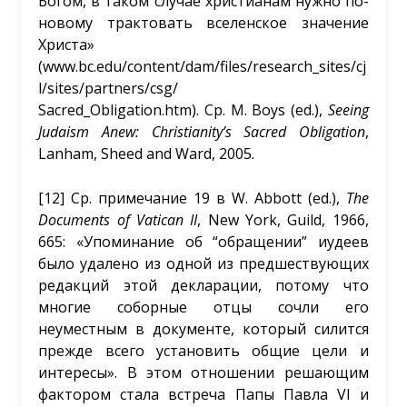
Богом, в таком случае христианам нужно по-
новому трактовать вселенское значение
Христа»
(www.bc.edu/content/dam/files/research_sites/cj
l/sites/partners/csg/
Sacred_Obligation.htm). Ср. M. Boys (ed.),
Seeing
Judaism Anew: Christianity’s Sacred Obligation
,
Lanham, Sheed and Ward, 2005.
[12]
Ср. примечание 19 в W. Abbott (ed.),
The
Documents
of
Vatican
II
, New York, Guild, 1966,
665: «Упоминание об “обращении” иудеев
было удалено из одной из предшествующих
редакций этой декларации, потому что
многие соборные отцы сочли его
неуместным в документе, который силится
прежде всего установить общие цели и
интересы». В этом отношении решающим
фактором стала встреча Папы Павла VI и