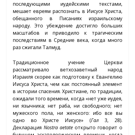
последующими иудейскими текстами,
мешает евреям распознать в Иисусе Христа,
обещанного в Писаниях израильскому
народу. Это убеждение достигло больших
масштабов и приводило к трагическим
последствиям в Средние века, когда много
раз сжигали Талмуд.
Традиционное учение Церкви
рассматривало ветхозаветный народ
Израиля скорее как подготовку к Евангелию
Иисуса Христа, чем как постоянный элемент
в истории спасения. Христиане, по традиции,
ожидали того времени, когда «нет уже иудея,
ни язычника; нет раба, ни свободного; нет
мужеского пола, ни женского: ибо все вы
одно во Христе Иисусе» (
Гал
3, 28).
Декларация
Nostra
aetate
открыто говорит о
будущем эсхатологическом времени, когда