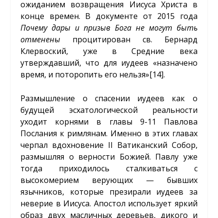
ожиданием возвращения Иисуса Христа в
конце времен. В документе от 2015 года
Почему дары и призыв Бога не могут быть
отменены
процитирован св. Бернард
Клервоский, уже в Средние века
утверждавший, что для иудеев «назначено
время, и поторопить его нельзя»
[14]
.
Размышление о спасении иудеев как о
будущей эсхатологической реальности
уходит корнями в главы 9-11 Павлова
Послания к римлянам. Именно в этих главах
черпал вдохновение II Ватиканский Собор,
размышляя о верности Божией. Павлу уже
тогда приходилось сталкиваться с
высокомерием верующих — бывших
язычников, которые презирали иудеев за
неверие в Иисуса. Апостол использует яркий
образ двух масличных деревьев, дикого и