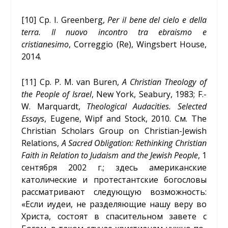
[10]
Ср. I. Greenberg,
Per il bene del cielo e della
terra. Il nuovo incontro tra ebraismo e
cristianesimo
, Correggio (Re), Wingsbert House,
2014.
[11]
Ср. P. M. van Buren,
A Christian Theology of
the People of Israel
, New York, Seabury, 1983; F.-
W. Marquardt,
Theological Audacities. Selected
Essays
, Eugene, Wipf and Stock, 2010. См. The
Christian Scholars Group on Christian-Jewish
Relations,
A Sacred Obligation: Rethinking Christian
Faith in Relation to Judaism and the Jewish People
, 1
сентября 2002 г.; здесь американские
католические и протестантские богословы
рассматривают следующую возможность:
«Если иудеи, не разделяющие нашу веру во
Христа, состоят в спасительном завете с