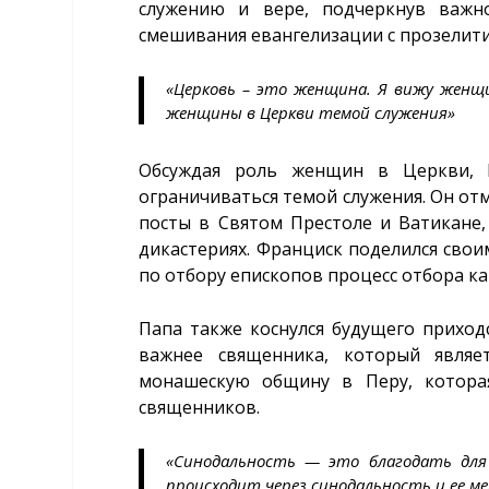
служению и вере, подчеркнув важн
смешивания евангелизации с прозелит
«Церковь – это женщина. Я вижу женщи
женщины в Церкви темой служения»
Обсуждая роль женщин в Церкви, 
ограничиваться темой служения. Он от
посты в Святом Престоле и Ватикане,
дикастериях. Франциск поделился сво
по отбору епископов процесс отбора к
Папа также коснулся будущего приход
важнее священника, который явля
монашескую общину в Перу, которая
священников.
«Синодальность — это благодать для 
происходит через синодальность и ее м