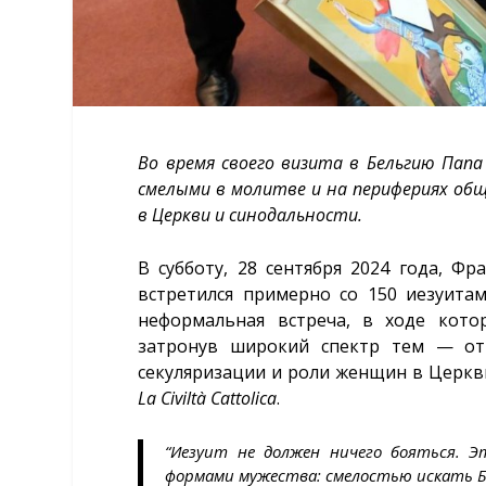
Во время своего визита в Бельгию Папа
смелыми в молитве и на перифериях общ
в Церкви и синодальности.
В субботу, 28 сентября 2024 года, Ф
встретился примерно со 150 иезуита
неформальная встреча, в ходе кото
затронув широкий спектр тем — от
секуляризации и роли женщин в Церкви
La Civiltà Cattolica
.
“Иезуит не должен ничего бояться. Э
формами мужества: смелостью искать Б