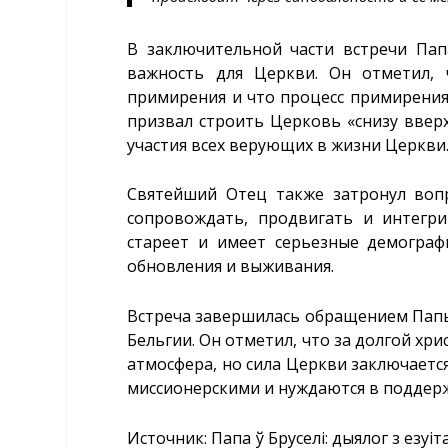
В заключительной части встречи Пап
важность для Церкви. Он отметил, 
примирения и что процесс примирени
призвал строить Церковь «снизу вверх
участия всех верующих в жизни Церкви
Святейший Отец также затронул воп
сопровождать, продвигать и интегри
стареет и имеет серьезные демограф
обновления и выживания.
Встреча завершилась обращением Папы 
Бельгии. Он отметил, что за долгой хр
атмосфера, но сила Церкви заключаетс
миссионерскими и нуждаются в поддер
Источник:
Папа ў Бруселі: дыялог з езу