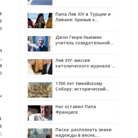
в
Папа Лев XIV в Турции и
Ливане: призыв к
е
единству и миру
ю
Джон Генри Ньюмен:
учитель созидательной
верности
л
,
Лев XIV: миссия
а
католического журнала —
смотреть на мир глазами
о
Христа
1700 лет Никейскому
Собору: исторический
контекст, созыв и главные
и
решения
Нас оставил Папа
Франциск
.
в
Пасха: распознать знаки
,
надежды в весне,