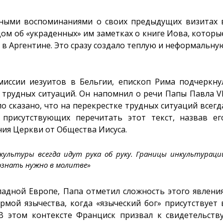
чными воспоминаниями о своих предыдущих визитах 
дом об «украденных» им заметках о книге Иова, которы
 в Аргентине. Это сразу создало теплую и неформальну
миссии иезуитов в Бельгии, епископ Рима подчеркну
 трудных ситуаций. Он напомнил о речи Папы Павла VI
о сказано, что на перекрестке трудных ситуаций всегд
 присутствующих перечитать этот текст, назвав ег
я Церкви от Общества Иисуса.
культуры всегда идут рука об руку. Границы инкультураци
познать нужно в молитве»
адной Европе, Папа отметил сложность этого явления
ой язычества, когда «языческий бог» присутствует 
 этом контексте Франциск призвал к свидетельству