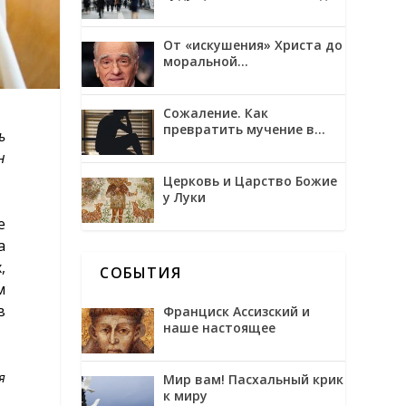
трансгуманизмом и
обожением
От «искушения» Христа до
моральной
неоднозначности в
фильмах Мартина
Скорсезе
Сожаление. Как
превратить мучение в
ь
возможность
н
Церковь и Царство Божие
у Луки
е
а
,
СОБЫТИЯ
м
в
Франциск Ассизский и
наше настоящее
я
Мир вам! Пасхальный крик
к миру