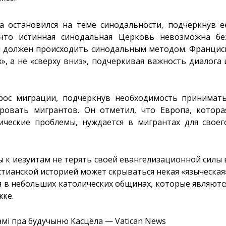
а остановился на теме синодальности, подчеркнув е
что истинная синодальная Церковь невозможна бе
я должен происходить синодальным методом. Францис
», а не «сверху вниз», подчеркивая важность диалога 
.
рос миграции, подчеркнув необходимость принимать
ровать мигрантов. Он отметил, что Европа, котора
ические проблемы, нуждается в мигрантах для своег
к иезуитам не терять своей евангелизационной силы 
истианской историей может скрываться некая «языческая
я в небольших католических общинах, которые являютс
жке.
ітамі пра будучыню Касцёла — Vatican News