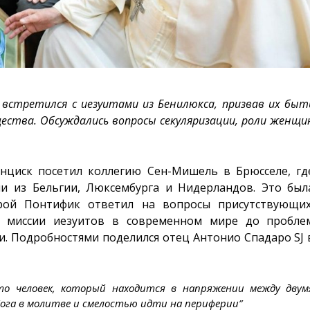
 встретился с иезуитами из Бенилюкса, призвав их быт
ества. Обсуждались вопросы секуляризации, роли женщи
ранциск посетил коллегию Сен-Мишель в Брюсселе, гд
ми из Бельгии, Люксембурга и Нидерландов. Это был
рой Понтифик ответил на вопросы присутствующих
 миссии иезуитов в современном мире до пробле
. Подробностями поделился отец Антонио Спадаро SJ 
то человек, который находится в напряжении между двум
ога в молитве и смелостью идти на периферии”