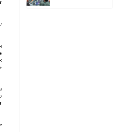
т
окутанной мраком
и
н
е
х
»
а
ю
т
е