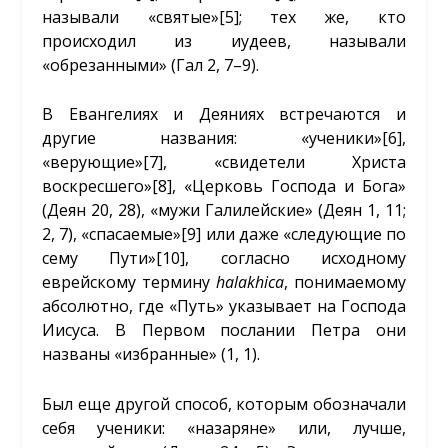
называли «святые»
[5]
; тех же, кто
происходил из иудеев, называли
«обрезанными» (Гал 2, 7–9).
В Евангелиях и Деяниях встречаются и
другие названия: «ученики»
[6]
,
«верующие»
[7]
, «свидетели Христа
воскресшего»
[8]
, «Церковь Господа и Бога»
(Деян 20, 28), «мужи Галилейские» (Деян 1, 11;
2, 7), «спасаемые»
[9]
или даже «следующие по
сему Пути»
[10]
, согласно исходному
еврейскому термину
halakhica
, понимаемому
абсолютно, где «Путь» указывает на Господа
Иисуса. В Первом послании Петра они
названы «избранные» (1, 1).
Был еще другой способ, которым обозначали
себя ученики: «назаряне» или, лучше,