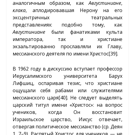
аналогичным образом, как
Августиниане
,
клака
, аплодировавшая Нерону на его
эксцентричных театральных
представлениях: подобно тому, как
Августиниане
были фанатиками культа
императора, так и христиане
экзальтированно прославляли их Главу,
мессианского деятеля по имени Христос
[39]
.
В 1962 году в дискуссию вступает профессор
Иерусалимского университета Барух
Лифшиц, оспаривая тезис, что христиане
ощущали себя рабами или служителями
мессианского царя
[40]
. Не следует выделять
царский титул имени «Христос»: на вопрос
учеников, когда Он восстановит
Израильское царство, Иисус отвечает,
отвергая политическое мессианство (ср. Деян
1, 7–9). Распятый Христос для учеников — не