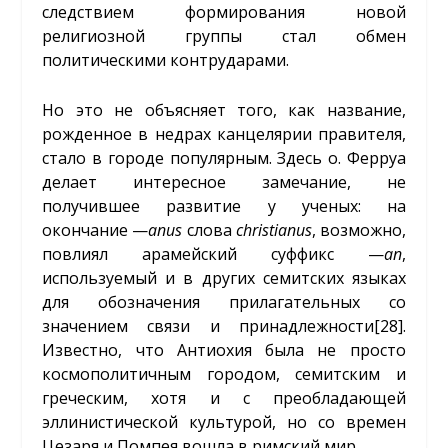
следствием формирования новой
религиозной группы стал обмен
политическими контрударами.
Но это не объясняет того, как название,
рожденное в недрах канцелярии правителя,
стало в городе популярным. Здесь о. Ферруа
делает интересное замечание, не
получившее развитие у ученых: на
окончание —
anus
слова
christianus
, возможно,
повлиял арамейский суффикс —
an
,
используемый и в других семитских языках
для обозначения прилагательных со
значением связи и принадлежности
[28]
.
Известно, что Антиохия была не просто
космополитичным городом, семитским и
греческим, хотя и с преобладающей
эллинистической культурой, но со времен
Цезаря и Помпея вошла в римский мир.