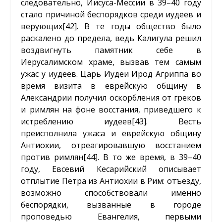
следовательно, Иисуса-Мессии в 39–40 году
стало причиной беспорядков среди иудеев и
верующих
[42]
. В те годы общество было
раскалено до предела, ведь Калигула решил
воздвигнуть памятник себе в
Иерусалимском храме, вызвав тем самым
ужас у иудеев. Царь Иудеи Ирод Агриппа во
время визита в еврейскую общину в
Александрии получил оскорбления от греков
и римлян на фоне восстания, приведшего к
истреблению иудеев
[43]
. Весть
преисполнила ужаса и еврейскую общину
Антиохии, отреагировавшую восстанием
против римлян
[44]
. В то же время, в 39–40
году, Евсевий Кесарийский описывает
отплытие Петра из Антиохии в Рим: отъезду,
возможно способствовали именно
беспорядки, вызванные в городе
проповедью Евангелия, первыми