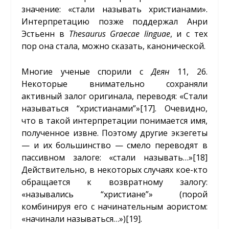
значение: «стали называть христианами».
Интерпретацию позже поддержал Анри
Эстьенн в
Thesaurus Graecae linguae
, и с тех
пор она стала, можно сказать, канонической.
Многие ученые спорили с
Деян
11, 26.
Некоторые внимательно сохраняли
активный залог оригинала, переводя: «Стали
называться “христианами”»
[17]
. Очевидно,
что в такой интерпретации понимается имя,
полученное извне. Поэтому другие экзегеты
— и их большинство — смело переводят в
пассивном залоге: «стали называть…»
[18]
Действительно, в некоторых случаях кое-кто
обращается к возвратному залогу:
«назывались “христиане”» (порой
комбинируя его с начинательным аористом:
«начинали называться…»)
[19]
.