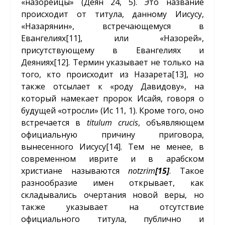
«назорейцы» (Деян 24, 5). Это название
происходит от титула, данному Иисусу,
«Назарянин», встречающемуся в
Евангелиях
[11]
, или «Назорей»,
присутствующему в Евангелиях и
Деяниях
[12]
. Термин указывает не только на
того, кто происходит из Назарета
[13]
, но
также отсылает к «роду Давидову», на
который намекает пророк Исайя, говоря о
будущей «отросли» (Ис 11, 1). Кроме того, оно
встречается в
titulum crucis
, объявляющем
официальную причину приговора,
вынесенного Иисусу
[14]
. Тем не менее, в
современном иврите и в арабском
христиане называются
notzrim
[15]
. Такое
разнообразие имен открывает, как
складывались очертания новой веры, но
также указывает на отсутствие
официального титула, публично и