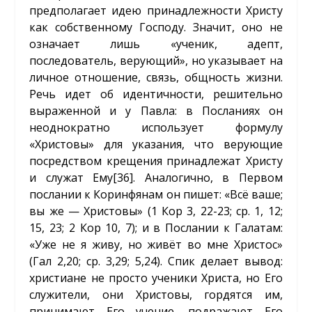
предполагает идею принадлежности Христу
как собственному Господу. Значит, оно не
означает лишь «ученик, адепт,
последователь, верующий», но указывает на
личное отношение, связь, общность жизни.
Речь идет об идентичности, решительно
выраженной и у Павла: в Посланиях он
неоднократно использует формулу
«Христовы» для указания, что верующие
посредством крещения принадлежат Христу
и служат Ему
[36]
. Аналогично, в Первом
послании к Коринфянам он пишет: «Всё ваше;
вы же — Христовы» (1 Кор 3, 22-23; ср. 1, 12;
15, 23; 2 Кор 10, 7); и в Послании к Галатам:
«Уже не я живу, но живёт во мне Христос»
(Гал 2,20; ср. 3,29; 5,24). Спик делает вывод:
христиане не просто ученики Христа, но Его
служители, они Христовы, гордятся им,
принимают Его учение, подражают Его