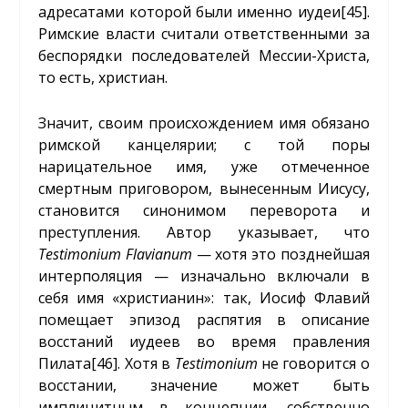
адресатами которой были именно иудеи
[45]
.
Римские власти считали ответственными за
беспорядки последователей Мессии-Христа,
то есть, христиан.
Значит, своим происхождением имя обязано
римской канцелярии; с той поры
нарицательное имя, уже отмеченное
смертным приговором, вынесенным Иисусу,
становится синонимом переворота и
преступления. Автор указывает, что
Testimonium Flavianum
— хотя это позднейшая
интерполяция — изначально включали в
себя имя «христианин»: так, Иосиф Флавий
помещает эпизод распятия в описание
восстаний иудеев во время правления
Пилата
[46]
. Хотя в
Testimonium
не говорится о
восстании, значение может быть
имплицитным в концепции, собственно