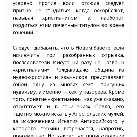
усвоено против воли; отсюда следует
призыв не стыдиться, когда оскорбляют,
называя христианином, а, наоборот
гордиться этим почетным титулом во время
гонений.
Следует добавить, что в Новом Завете, если
исключить три разобранных отрывка,
последователи Иисуса ни разу не названы
«христианами». Рождающаяся община из
иудео-христиан и язычников представляет
собой одну из многих сект, присущих
иудаизму, а именно — секту назореев. Кроме
того, понятие «христианин», как уже сказано,
отсутствует и в сочинениях Павла, его
тщетно можно искать у Апостольских мужей,
за исключением Игнатия Антиохийского, у
которого термин встречается, напротив,
повсеместно. Но каково же происхождение