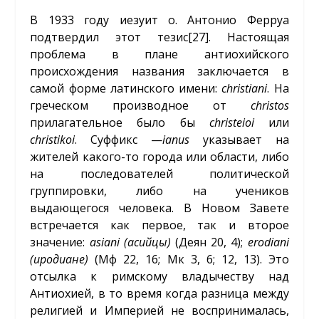
В 1933 году иезуит о. Антонио Ферруа
подтвердил этот тезис
[27]
. Настоящая
проблема в плане антиохийского
происхождения названия заключается в
самой форме латинского имени:
christiani
. На
греческом производное от
christos
прилагательное было бы
christeioi
или
christikoi
. Суффикс —
ianus
указывает на
жителей какого-то города или области, либо
на последователей политической
группировки, либо на учеников
выдающегося человека. В Новом Завете
встречается как первое, так и второе
значение:
asiani (асийцы)
(Деян 20, 4);
erodiani
(иродиане)
(Мф 22, 16; Мк 3, 6; 12, 13). Это
отсылка к римскому владычеству над
Антиохией, в то время когда разница между
религией и Империей не воспринималась,