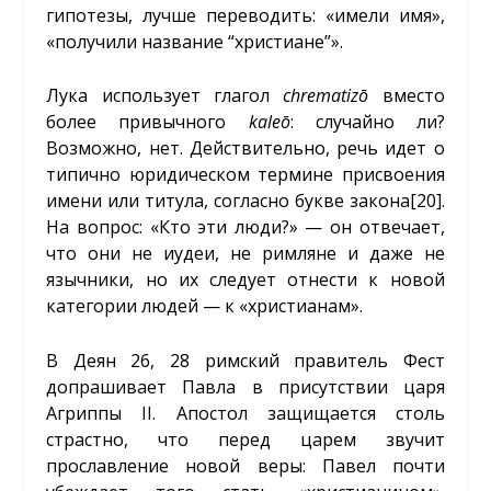
гипотезы, лучше переводить: «имели имя»,
«получили название “христиане”».
Лука использует глагол
chrematizō
вместо
более привычного
kaleō
: случайно ли?
Возможно, нет. Действительно, речь идет о
типично юридическом термине присвоения
имени или титула, согласно букве закона
[20]
.
На вопрос: «Кто эти люди?» — он отвечает,
что они не иудеи, не римляне и даже не
язычники, но их следует отнести к новой
категории людей — к «христианам».
В Деян 26, 28 римский правитель Фест
допрашивает Павла в присутствии царя
Агриппы II. Апостол защищается столь
страстно, что перед царем звучит
прославление новой веры: Павел почти