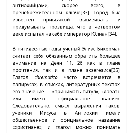
антиохийцами, скорее всего, в
пренебрежительном ключе
[33]
. Город был
известен привычкой высмеивать и
придумывать прозвища, что в четвертом
веке испытал на себе император Юлиан
[34]
.
В пятидесятые годы ученый Элиас Бикерман
считает себя обязанным обратить большее
внимание на Деян 11, 26 как в плане
прочтения, так и в плане экзегезиса
[35]
.
Глагол
chrematizō
часто встречается в
папирусах, в списках, литературных текстах:
его значение — «принимать титул», «давать
или иметь официальное звание».
Следовательно, смысл выражения таков:
ученики Иисуса в Антиохии имели
общественное и официальное название
«христиане»; и глагол можно понимать