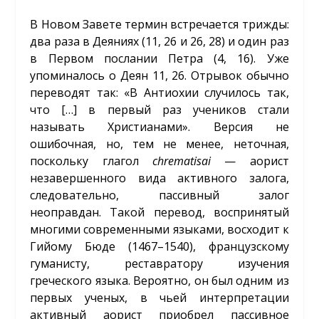
В Новом Завете термин встречается трижды:
два раза в Деяниях (11, 26 и 26, 28) и один раз
в Первом послании Петра (4, 16). Уже
упоминалось о Деян 11, 26. Отрывок обычно
переводят так: «В Антиохии случилось так,
что […] в первый раз учеников стали
называть Христианами». Версия не
ошибочная, но, тем не менее, неточная,
поскольку глагол
chrematisai
— аорист
незавершенного вида активного залога,
следовательно, пассивный залог
неоправдан. Такой перевод, воспринятый
многими современными языками, восходит к
Гийому Бюде (1467–1540), французскому
гуманисту, реставратору изучения
греческого языка. Вероятно, он был одним из
первых ученых, в чьей интерпретации
активный аорист приобрел пассивное