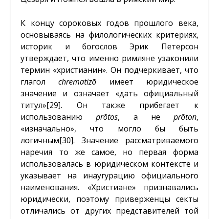
К концу сороковых годов прошлого века,
основываясь на филологических критериях,
историк и богослов Эрик Петерсон
утверждает, что именно римляне узаконили
термин «христианин». Он подчеркивает, что
глагол
chrematizō
имеет юридическое
значение и означает «дать официальный
титул»
[29]
. Он также прибегает к
использованию
prōtos
, а не
prōton
,
«изначально», что могло бы быть
логичным
[30]
. Значение рассматриваемого
наречия то же самое, но первая форма
использовалась в юридическом контексте и
указывает на инаугурацию официального
наименования. «Христиане» признавались
юридически, поэтому приверженцы секты
отличались от других представителей той