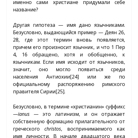
именно сами христиане придумали себе
название?
Другая гипотеза — имя дано язычниками.
Безусловно, выдающийся пример — Деян 26,
28, где этот термин вновь появляется,
причем его произносит язычник, и что 1 Пер
4, 16 обращено, хотя и обобщенно, к
язычникам. Если имя исходит от язычников,
значит, оно могло появиться среди
населения Антиохии
[24]
или же по
официальному распоряжению римского
правителя Сирии
[25]
.
Безусловно, в термине «христианин» суффикс
—
ianus
— это латинизм, и он отражает
собственную формацию прилагательного от
греческого
christos
, воспринимаемого как
имя личности. В начале двадцатого века