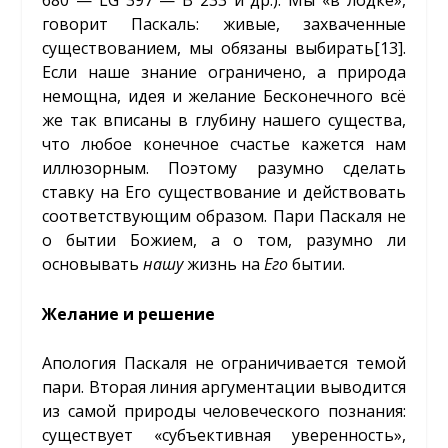
680 — LG 397 — B 233 и др.). Мы «в лодке»,
говорит Паскаль: живые, захваченные
существованием, мы обязаны выбирать
[13]
.
Если наше знание ограничено, а природа
немощна, идея и желание Бесконечного всё
же так вписаны в глубину нашего существа,
что любое конечное счастье кажется нам
иллюзорным. Поэтому разумно сделать
ставку на Его существование и действовать
соответствующим образом. Пари Паскаля не
о бытии Божием, а о том, разумно ли
основывать
нашу
жизнь на
Его
бытии.
Желание и решение
Апология Паскаля не ограничивается темой
пари. Вторая линия аргументации выводится
из самой природы человеческого познания:
существует «субъективная уверенность»,