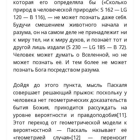
которая его определяла бы («Сколько
природ в человеческой природе!»: S 162 — LG
120 — B 116), — не может познать даже себя.
Будучи смешением животного начала и
разума, он на самом деле не принадлежит ни
к миру тел, ни к миру духов, и познаёт тот и
другой лишь издали (S 230 — LG 185 — B 72).
Человек может думать о Вселенной, но не
может познать её. И тем более не может
познать Бога посредством разума.
Дойдя до этого пункта, мысль Паскаля
совершает решающий прыжок: поскольку у
человека нет геометрических доказательств
бытия Божия, приходится рассуждать на
уровне вероятности и правдоподобия
[11]
.
Этот переход от геометрической модели к
вероятностной — Паскаль называет её
«геометрией случая»
[12]
— переносит