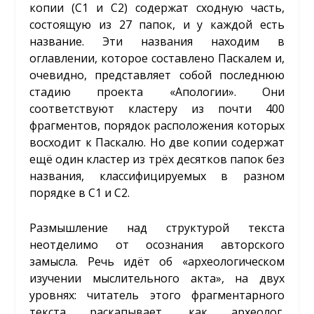
копии (C1 и C2) содержат сходную часть,
состоящую из 27 папок, и у каждой есть
название. Эти названия находим в
оглавлении, которое составлено Паскалем и,
очевидно, представляет собой последнюю
стадию проекта «Апологии». Они
соответствуют кластеру из почти 400
фрагментов, порядок расположения которых
восходит к Паскалю. Но две копии содержат
ещё один кластер из трёх десятков папок без
названия, классифицируемых в разном
порядке в C1 и C2.
Размышление над структурой текста
неотделимо от осознания авторского
замысла. Речь идёт об «археологическом
изучении мыслительного акта», на двух
уровнях: читатель этого фрагментарного
текста раскапывает, как археолог,