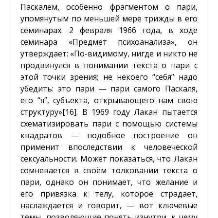
Паскалем, особенно фрагментом о пари,
упомянутым по меньшей мере трижды в его
семинарах. 2 февраля 1966 года, в ходе
семинара «Предмет психоанализа», он
утверждает: «По-видимому, нигде и никто не
продвинулся в понимании текста о пари с
этой точки зрения; не некоего “себя” надо
убедить: это пари — пари самого Паскаля,
его “я”, субъекта, открывающего нам свою
структуру»
[16]
. В 1969 году Лакан пытается
схематизировать пари с помощью системы
квадратов — подобное построение он
применит впоследствии к человеческой
сексуальности. Может показаться, что Лакан
сомневается в своём толковании текста о
пари, однако он понимает, что желание и
его привязка к телу, которое страдает,
наслаждается и говорит, — вот ключевые
темы, позволяющие понять изнутри, к чему