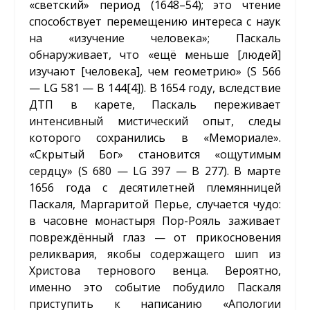
«светский» период (1648–54); это чтение
способствует перемещению интереса с наук
на «изучение человека»; Паскаль
обнаруживает, что «ещё меньше [людей]
изучают [человека], чем геометрию» (S 566
— LG 581 — B 144
[4]
). В 1654 году, вследствие
ДТП в карете, Паскаль переживает
интенсивный мистический опыт, следы
которого сохранились в «Мемориале».
«Скрытый Бог» становится «ощутимым
сердцу» (S 680 — LG 397 — B 277). В марте
1656 года с десятилетней племянницей
Паскаля, Маргаритой Перье, случается чудо:
в часовне монастыря Пор-Рояль заживает
повреждённый глаз — от прикосновения
реликвария, якобы содержащего шип из
Христова тернового венца. Вероятно,
именно это событие побудило Паскаля
приступить к написанию «Апологии