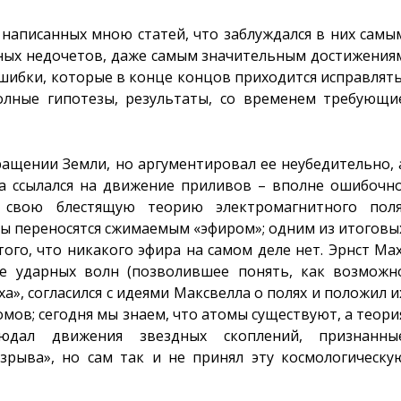
з написанных мною статей, что заблуждался в них самы
ных недочетов, даже самым значительным достижения
ибки, которые в конце концов приходится исправлять
лные гипотезы, результаты, со временем требующи
ащении Земли, но аргументировал ее неубедительно, 
да ссылался на движение приливов – вполне ошибочно
 свою блестящую теорию электромагнитного поля
ы переносятся сжимаемым «эфиром»; одним из итоговы
ого, что никакого эфира на самом деле нет. Эрнст Мах
е ударных волн (позволившее понять, как возможн
а», согласился с идеями Максвелла о полях и положил и
омов; сегодня мы знаем, что атомы существуют, а теори
юдал движения звездных скоплений, признанны
рыва», но сам так и не принял эту космологическу