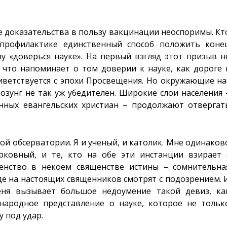
е доказательства в пользу вакцинации неоспоримы. Кт
профилактике единственный способ положить коне
у «доверься науке». На первый взгляд этот призыв н
 что напоминает о том доверии к науке, как дороге 
иветствуется с эпохи Просвещения. Но окружающие на
зунг не так уж убедителен. Широкие слои населения 
нных евангельских христиан – продолжают отвергат
ой обсерватории. Я и ученый, и католик. Мне одинаков
рковный, и те, кто на обе эти инстанции взирает 
енство в некоем священстве истины – сомнительна
где на настоящих священников смотрят с подозрением. 
еня вызывает большое недоумение такой девиз, ка
народное представление о науке, которое не тольк
у под удар.