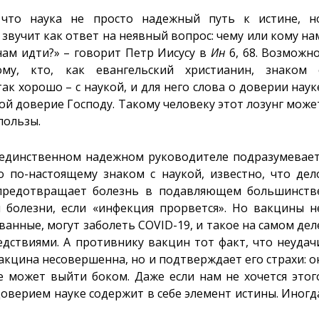
 что наука не просто надежный путь к истине, н
звучит как ответ на неявный вопрос: чему или кому на
 нам идти?» – говорит Петр Иисусу в
Ин
6, 68. Возможно
му, кто, как евангельский христианин, знаком 
к хорошо – с наукой, и для него слова о доверии наук
ой доверие Господу. Такому человеку этот лозунг може
пользы.
к единственном надежном руководителе подразумевает
о по-настоящему знаком с наукой, известно, что дел
а предотвращает болезнь в подавляющем большинств
 болезни, если «инфекция прорвется». Но вакцины н
анные, могут заболеть COVID-19, и такое на самом дел
едствиями. А противнику вакцин тот факт, что неудач
вакцина несовершенна, но и подтверждает его страхи: о
е может выйти боком. Даже если нам не хочется этог
доверием науке содержит в себе элемент истины. Иногд