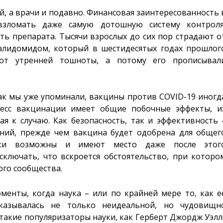
, а врачи и подавно. Финансовая заинтересованность 
взломать даже самую дотошную систему контроля
ь препарата. Тысячи взрослых до сих пор страдают о
алидомидом, который в шестидесятых годах прошлог
 от утренней тошноты, а потому его прописывал
ак мы уже упоминали, вакцины против COVID-19 иногд
есс вакцинации имеет общие побочные эффекты, и
я к случаю. Как безопасность, так и эффективность 
аний, прежде чем вакцина будет одобрена для общег
бки возможны и имеют место даже после этог
сключать, что вскроется обстоятельство, при которо
ого сообщества.
менты, когда наука – или по крайней мере то, как е
казывалась не только неидеальной, но чудовищн
в такие популяризаторы науки, как Герберт Джордж Уэлл