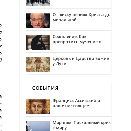
трансгуманизмом и
обожением
От «искушения» Христа до
моральной
о
неоднозначности в
фильмах Мартина
а
Скорсезе
Сожаление. Как
ю
превратить мучение в
к
возможность
о
Церковь и Царство Божие
й
у Луки
СОБЫТИЯ
а
Франциск Ассизский и
–
наше настоящее
е
е
Мир вам! Пасхальный крик
,
к миру