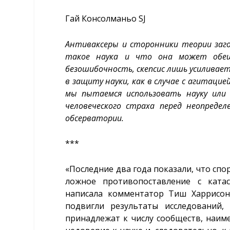
Гай Консолманьо SJ
Антиваксеры и сторонники теории заго
такое наука и что она может обещ
безошибочность, скепсис лишь усиливае
в защиту науки, как в случае с агитацие
мы пытаемся использовать науку или
человеческого страха перед неопреде
обсерватории.
***
«Последние два года показали, что спор
ложное противопоставление с ката
написала комментатор Тиш Харрисо
подвигли результаты исследований,
принадлежат к числу сообществ, наим