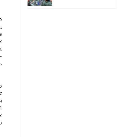
окутанной мраком
о
ц
е
к
с
–
ь
о
с
я
И
к
о