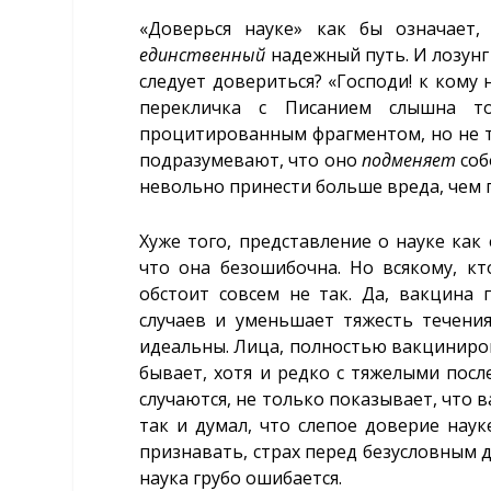
«Доверься науке» как бы означает,
единственный
надежный путь. И лозунг 
следует довериться? «Господи! к кому
перекличка с Писанием слышна то
процитированным фрагментом, но не та
подразумевают, что оно
подменяет
соб
невольно принести больше вреда, чем 
Хуже того, представление о науке ка
что она безошибочна. Но всякому, кт
обстоит совсем не так. Да, вакцин
случаев и уменьшает тяжесть течения
идеальны. Лица, полностью вакциниров
бывает, хотя и редко с тяжелыми посл
случаются, не только показывает, что 
так и думал, что слепое доверие наук
признавать, страх перед безусловным 
наука грубо ошибается.