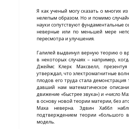
Я как ученый могу сказать о многих и
нелепым образом. Но и помимо случай
науки сопутствуют фундаментальные ош
неверные или по меньшей мере непо
пересмотра и улучшения.
Галилей выдвинул верную теорию о вр
в некоторых случаях – например, ког
Джеймс Клерк Максвелл, презентуя
утверждал, что электромагнитные волн
плодов его труда стала демонстрация т
давший нам математическое описани
движение «быстрее звука») и «число Мах
в основу новой теории материи, без ат
Маха неверна. Эдвин Хаббл набл
подтверждением теории «большого вз
модель.