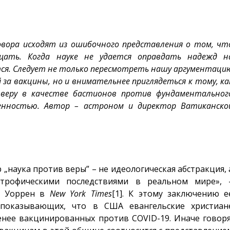
вора исходят из ошибочного представления о том, чт
ать. Когда науке не удается оправдать надежд н
тся. Следует не только пересмотреть нашу аргументаци
й за вакцины, но и внимательнее приглядеться к тому, ка
 веру в качестве бастионов против фундаментальног
ленностью. Автор – астроном и директор Ватиканско
 „наука против веры” – не идеологическая абстракция, 
строфическими последствиями в реальном мире», 
н Уоррен в
New
York
Times
[1]
. К этому заключению е
 показывающих, что в США евангельские христиан
енее вакцинированных против COVID-19. Иначе говоря