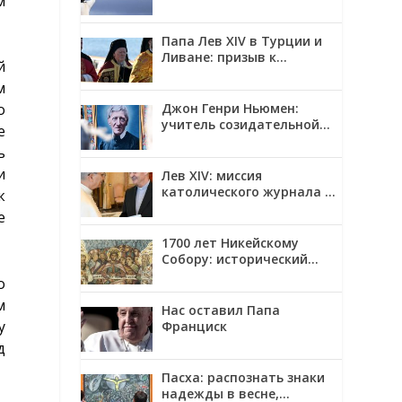
м
Папа Лев XIV в Турции и
Ливане: призыв к
й
единству и миру
м
Джон Генри Ньюмен:
о
учитель созидательной
е
верности
ь
и
Лев XIV: миссия
католического журнала —
к
смотреть на мир глазами
е
Христа
1700 лет Никейскому
Собору: исторический
контекст, созыв и главные
о
решения
м
Нас оставил Папа
у
Франциск
д
Пасха: распознать знаки
надежды в весне,