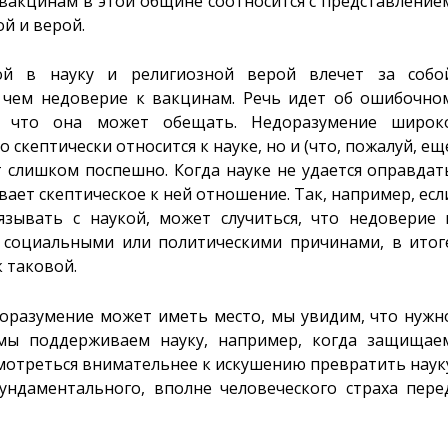
к вакцинам в этой общине соотносится с представление
й и верой.
ой в науку и религиозной верой влечет за собо
, чем недоверие к вакцинам. Речь идет об ошибочно
и что она может обещать. Недоразумение широк
о скептически относится к науке, но и (что, пожалуй, ещ
ит слишком поспешно. Когда науке не удается оправдат
ает скептическое к ней отношение. Так, например, есл
зывать с наукой, может случиться, что недоверие 
 социальными или политическими причинами, в итог
к таковой.
доразумение может иметь место, мы увидим, что нужн
мы поддерживаем науку, например, когда защищае
мотреться внимательнее к искушению превратить наук
ундаментального, вполне человеческого страха пере