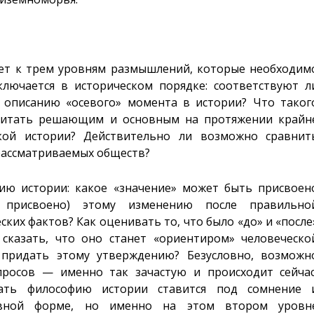
ает к трем уровням размышлений, которые необходим
ключается в историческом порядке: соответствуют л
 описанию «осевого» момента в истории? Что таког
считать решающим и основным на протяжении крайн
кой истории? Действительно ли возможно сравнит
рассматриваемых обществ?
ию истории: какое «значение» может быть присвоен
 присвоено) этому изменению после правильно
ких фактов? Как оценивать то, что было «до» и «после
сказать, что оно станет «ориентиром» человеческо
придать этому утверждению? Безусловно, возможн
просов — именно так зачастую и происходит сейчас
вать философию истории ставится под сомнение 
явной форме, но именно на этом втором уровн