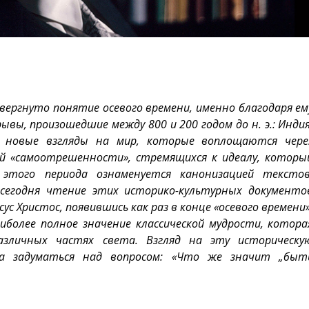
вергнуто понятие осевого времени, именно благодаря ем
ы, произошедшие между 800 и 200 годом до н. э.: Индия
 новые взгляды на мир, которые воплощаются чере
й «самоотрешенности», стремящихся к идеалу, которы
 этого периода ознаменуется канонизацией текстов
 сегодня чтение этих историко-культурных документо
с Христос, появившись как раз в конце «осевого времени»
иболее полное значение классической мудрости, котора
азличных частях света. Взгляд на эту историческу
ва задуматься над вопросом: «Что же значит „быт