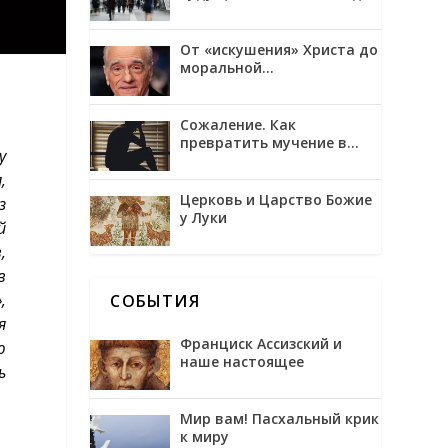
трансгуманизмом и
обожением
От «искушения» Христа до
моральной
неоднозначности в
фильмах Мартина
Скорсезе
Сожаление. Как
превратить мучение в
у
возможность
,
Церковь и Царство Божие
з
у Луки
й
,
в
,
СОБЫТИЯ
я
Франциск Ассизский и
ю
наше настоящее
ь
Мир вам! Пасхальный крик
к миру