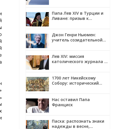
и
Папа Лев XIV в Турции и
Ливане: призыв к
й
единству и миру
ы
ю
Джон Генри Ньюмен:
учитель созидательной
й
верности
й
е
Лев XIV: миссия
а
католического журнала —
смотреть на мир глазами
Христа
1700 лет Никейскому
н
Собору: исторический
контекст, созыв и главные
»
решения
ь
Нас оставил Папа
ы
Франциск
х
и
Пасха: распознать знаки
надежды в весне,