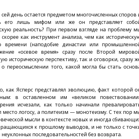
о сей день остается предметом многочисленных споров 
ь его лишь мифом или же он представляет собо
скую реальность? При первом взгляде на проблему м
скорее как инструмент анализа, чем как историческу
во времени (наподобие династии или промышленно
жение «осевое время» сразу после Второй мирово
тую историческую перспективу, так и оговорки, сразу ж
о переосмыслении того, какой могла бы стать основ
о, как Ясперс представлял эволюцию, факт которой о
ясным: в оставленном им «великом повествовании
рения исчезали, как только начинали превалироват
 место логосу, а политеизм — монотеизму. С тех пор м
веческой мысли в контексте новых и иногда сбивающи
обращающихся к прошлому выводов, и не только с точк
 неуклонных последовательностей без возврата.