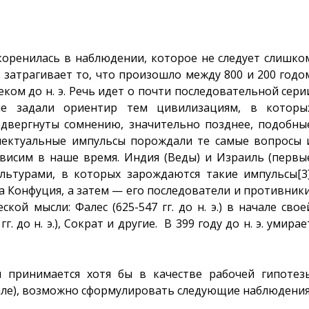
коренилась в наблюдении, которое не следует слишко
затрагивает то, что произошло между 800 и 200 годо
I веком до н. э. Речь идет о почти последовательной сери
ые задали ориентир тем цивилизациям, в которы
одвергнуты сомнению, значительно позднее, подобны
ллектуальные импульсы порождали те самые вопросы 
ависим в наше время. Индия (Веды) и Израиль (первы
льтурами, в которых зарождаются такие импульсы
[3
а Конфуция, а затем — его последователи и противники
кой мысли: Фалес (625-547 гг. до н. э.) в начале свое
. до н. э.), Сократ и другие. В 399 году до н. э. умирае
и принимается хотя бы в качестве рабочей гипотез
чале), возможно сформулировать следующие наблюдения