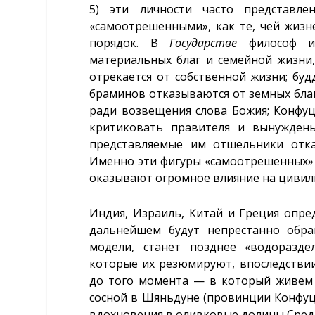
5) эти личности часто представлен
«самоотрешенными», как те, чей жиз
порядок. В
Государстве
философ ид
материальных благ и семейной жизни,
отрекается от собственной жизни; бу
браминов отказываются от земных благ
ради возвещения слова Божия; Конфуци
критиковать правителя и вынужден
представляемые им отшельники отк
Именно эти фигуры «самоотрешенных» з
оказывают огромное влияние на цивил
Индия, Израиль, Китай и Греция опре
дальнейшем будут непрестанно обра
модели, станет позднее «водоразде
которые их резюмируют, впоследствии
до того момента — в который живем 
сосной в Шяньдуне (провинции Конфуци
вдохновения в оливковые долины Сре