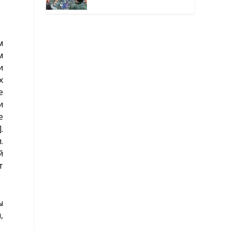
окутанной мраком
м
м
и
х
е
и
е
]
.
.
й
т
ы
,