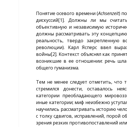
Понятие осевого времени (
Achsenzeit
) п
дискуссий
[1]
. Должны ли мы считат
объективную и независимую историче
должны рассматривать эту концепцию 
реальность, твердо закрепленную 
революции). Карл Ясперс ввел выра
войны
[2]
. Контекст объяснял как приня
возникшие в ее отношении: речь шла 
общего гуманизма.
Тем не менее следует отметить, что т
стремился донести, оставалось не
категории преобладающего мировозз
иные категории; миф неизбежно уступал
научились рассматривать историю чело
с толку сдвигов, исправлений, порой 
зрения резких противопоставлений или