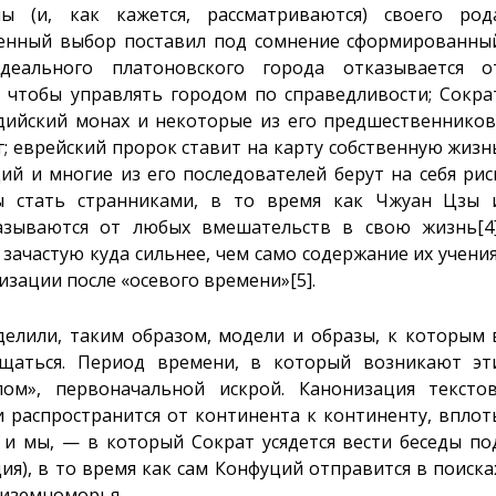
ы (и, как кажется, рассматриваются) своего род
ненный выбор поставил под сомнение сформированны
еального платоновского города отказывается о
 чтобы управлять городом по справедливости; Сокра
ддийский монах и некоторые из его предшественников
; еврейский пророк ставит на карту собственную жизн
й и многие из его последователей берут на себя рис
ы стать странниками, в то время как Чжуан Цзы 
азываются от любых вмешательств в свою жизнь
[4
ачастую куда сильнее, чем само содержание их учения
изации после «осевого времени»
[5]
.
делили, таким образом, модели и образы, к которым 
щаться. Период времени, в который возникают эт
лом», первоначальной искрой. Канонизация текстов
 распространится от континента к континенту, вплот
и мы, — в который Сократ усядется вести беседы по
я), в то время как сам Конфуций отправится в поиска
диземноморья.