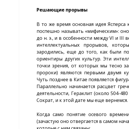
Решающие прорывы
В то же время основная идея Ясперса 
поспешно называть «мифическим»: оно 
до н. э., и в особенности между VI и II
интеллектуальных прорывов, котор
зародились, еще до того, как были п
ориентиры других культур. Эти инте
точки зрения, от которых мы тесно з
пророки) являются первыми двумя ку
Чуть позднее в Китае появляется фигур
Параллельно начинается расцвет гречес
деятельности, Гераклит (около 504-480 гг
Сократ, и к этой дате мы еще вернемся.
Когда само понятие осевого времен
(зачастую оно отвергается в самом на
которые с ним связаны: