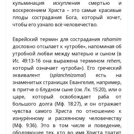
кульминация искупления смертью и
воскресением Христа – это самые красивые
плоды сострадания Бога, который хочет,
чтобы его узнало всё человечество.
Еврейский термин для сострадания
rahamim
дословно отсылает к «утробе», напоминая об
утробной любви между матерью и сыном (в
Ис. 49:13-16 она выражена термином
rehem
,
который означает «утроба»). Его греческий
эквивалент (
splanchnizomai
) есть на
знаменитых страницах Евангелия, например,
в притче о блудном сыне (см. Лк. 15:20), или о
царе, который освобождает раба от
большого долга (Мф. 18:27), и он отражает
чувства самого Христа по отношению к
изнурённому и рассеянному человечеству
(Мф. 9:36). Это в том числе и поведение,
ободряющее тех, кто во имя Христа тратит