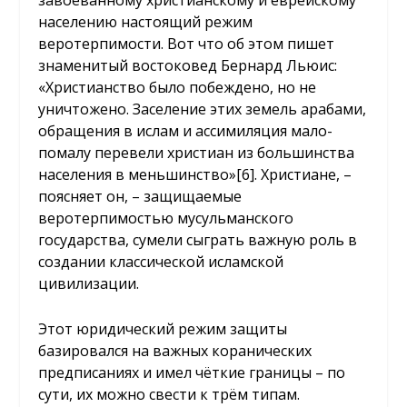
завоёванному христианскому и еврейскому
населению настоящий режим
веротерпимости. Вот что об этом пишет
знаменитый востоковед Бернард Льюис:
«Христианство было побеждено, но не
уничтожено. Заселение этих земель арабами,
обращения в ислам и ассимиляция мало-
помалу перевели христиан из большинства
населения в меньшинство»
[6]
. Христиане, –
поясняет он, – защищаемые
веротерпимостью мусульманского
государства, сумели сыграть важную роль в
создании классической исламской
цивилизации.
Этот юридический режим защиты
базировался на важных коранических
предписаниях и имел чёткие границы – по
сути, их можно свести к трём типам.