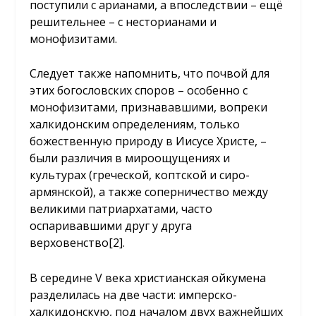
поступили с арианами, а впоследствии – ещё
решительнее – с несторианами и
монофизитами.
Следует также напомнить, что почвой для
этих богословских споров – особенно с
монофизитами, признававшими, вопреки
халкидонским определениям, только
божественную природу в Иисусе Христе, –
были различия в мироощущениях и
культурах (греческой, коптской и сиро-
армянской), а также соперничество между
великими патриархатами, часто
оспаривавшими друг у друга
верховенство
[2]
.
В середине V века христианская ойкумена
разделилась на две части: имперско-
халкидонскую, под началом двух важнейших