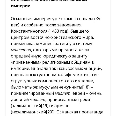
империи
Османская империя уже с самого начала (XV
век) и особенно после завоевания
Константинополя (1453 год), бывшего
центром восточно-христианского мира,
применяла административную систему
миллетов
, с которыми предоставляла
определённую юридическую защиту
«признанным» религиозным общинам в
империи. Вначале так называемых «наций»,
признанных султаном-халифом в качестве
структурных компонентов его империи,
было четыре: мусульмане-сунниты
[18]
–
привилегированный
миллет
, евреи – очень
древний
миллет
, православные греки
(халкидонский
[19]
) и армяне
(нехалкидонский
[20]
). Османская пропаганда