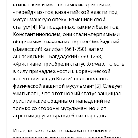
египетские и месопотамские христиане,
«перейдя из-под византийской власти под
мусульманскую опеку, изменили свой
статус»
[4]
. Из подданных, какими были под
Константинополем, они стали «терпимыми
общинами»: сначала их терпел Омейядский
(Дамасский) халифат (661-750), затем
Аббасидский – Багдадский (750-1258).
«Христиане приобрели статус
дхимми
, то есть
в силу принадлежности к коранической
категории “люди Книги” пользовались
физической защитой мусульман»
[5]
. Следует
учитывать, что этот новый статус защищал
христианские общины от нападений не
только со стороны мусульман, но и от
агрессии других враждебных народов.
Итак, ислам с самого начала применял к