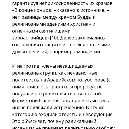
гарантируя неприкосновенность их храмов.
«В конце концов, – сказано в источнике, –
нет разницы между храмом Будды и
религиозными зданиями христиан и
огненными святилищами
зороастрийцев»
[10]
. Далее заключались
соглашения о защите и с последователями
других религий, например с мандеями.
И напротив, члены незащищаемых
религиозных групп, как ненавистные
политеисты на Аравийском полуострове (с
ними пришлось сражаться пророку), не
получали покровительства ни в какой
форме; они были обязаны принять ислам, а
иначе подлежали истреблению. В эту же
категорию входили атеисты и неверующие.
Это объясняет, почему радикальный
исламизм не признаёт религиозную свободу,