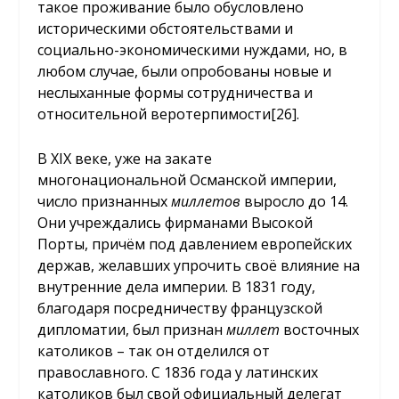
такое проживание было обусловлено
историческими обстоятельствами и
социально-экономическими нуждами, но, в
любом случае, были опробованы новые и
неслыханные формы сотрудничества и
относительной веротерпимости
[26]
.
В XIX веке, уже на закате
многонациональной Османской империи,
число признанных
миллетов
выросло до 14.
Они учреждались фирманами Высокой
Порты, причём под давлением европейских
держав, желавших упрочить своё влияние на
внутренние дела империи. В 1831 году,
благодаря посредничеству французской
дипломатии, был признан
миллет
восточных
католиков – так он отделился от
православного. С 1836 года у латинских
католиков был свой официальный делегат