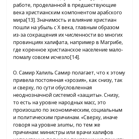
работе, проделанной в предшествующие
века христианским компонентом арабского
мира
[13]
. Значимость и влияние христиан
пошли на убыль с X века, главным образом
из-за сокращения их численности во многих
провинциях халифата, например в Магрибе,
где коренное христианское население мало-
помалу совсем исчезло
[14]
.
О. Самир Халиль Самир полагает, что к этому
привела постоянная «эрозия», как снизу, так
и сверху, по сути обусловленная
неоднозначной системой «защиты». Снизу,
то есть на уровне народных масс, это
произошло по экономическим, социальным
и политическим причинам. «Сверху, иначе
говоря на уровне
элиты
, по тем же
причинам: министры или врачи халифов