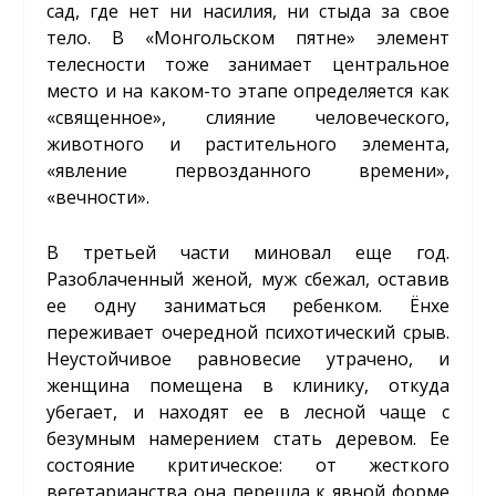
сад, где нет ни насилия, ни стыда за свое
тело. В «Монгольском пятне» элемент
телесности тоже занимает центральное
место и на каком-то этапе определяется как
«священное», слияние человеческого,
животного и растительного элемента,
«явление первозданного времени»,
«вечности».
В третьей части миновал еще год.
Разоблаченный женой, муж сбежал, оставив
ее одну заниматься ребенком. Ёнхе
переживает очередной психотический срыв.
Неустойчивое равновесие утрачено, и
женщина помещена в клинику, откуда
убегает, и находят ее в лесной чаще с
безумным намерением стать деревом. Ее
состояние критическое: от жесткого
вегетарианства она перешла к явной форме