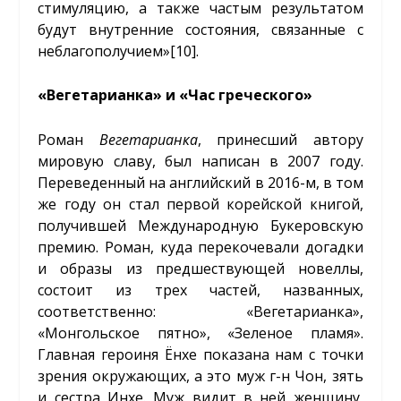
стимуляцию, а также частым результатом
будут внутренние состояния, связанные с
неблагополучием»
[10]
.
«Вегетарианка» и «Час греческого»
Роман
Вегетарианка
, принесший автору
мировую славу, был написан в 2007 году.
Переведенный на английский в 2016-м, в том
же году он стал первой корейской книгой,
получившей Международную Букеровскую
премию. Роман, куда перекочевали догадки
и образы из предшествующей новеллы,
состоит из трех частей, названных,
соответственно: «Вегетарианка»,
«Монгольское пятно», «Зеленое пламя».
Главная героиня Ёнхе показана нам с точки
зрения окружающих, а это муж г-н Чон, зять
и сестра Инхе. Муж видит в ней женщину,