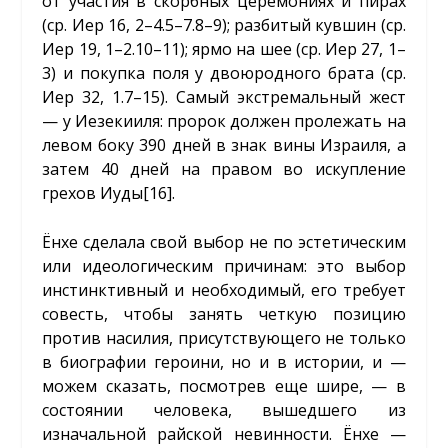
от участия в скорбных церемониях и пирах
(ср. Иер 16, 2–4.5–7.8–9); разбитый кувшин (ср.
Иер 19, 1–2.10–11); ярмо на шее (ср. Иер 27, 1–
3) и покупка поля у двоюродного брата (ср.
Иер 32, 1.7–15). Самый экстремальный жест
— у Иезекииля: пророк должен пролежать на
левом боку 390 дней в знак вины Израиля, а
затем 40 дней на правом во искупление
грехов Иуды
[16]
.
Ёнхе сделала свой выбор не по эстетическим
или идеологическим причинам: это выбор
инстинктивный и необходимый, его требует
совесть, чтобы занять четкую позицию
против насилия, присутствующего не только
в биографии героини, но и в истории, и —
можем сказать, посмотрев еще шире, — в
состоянии человека, вышедшего из
изначальной райской невинности. Ёнхе —