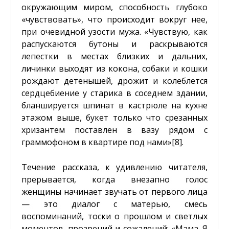
окружающим миром, способность глубоко
«чувствовать», что происходит вокруг нее,
при очевидной узости мужа. «Чувствую, как
распускаются бутоны и раскрываются
лепестки в местах близких и дальних,
личинки выходят из кокона, собаки и кошки
рождают детенышей, дрожит и колеблется
сердцебиение у старика в соседнем здании,
бланшируется шпинат в кастрюле на кухне
этажом выше, букет только что срезанных
хризантем поставлен в вазу рядом с
граммофоном в квартире под нами»
[8]
.
Течение рассказа, к удивлению читателя,
прерывается, когда внезапно голос
женщины начинает звучать от первого лица
— это диалог с матерью, смесь
воспоминаний, тоски о прошлом и светлых
моментов, прозрений и сожалений: «Мама. Я