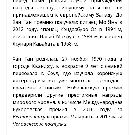
перед нами редкий случай присуждения
награды автору, пишущему на языке, не
принадлежащем к европейскому Западу. До
Хан Ган премию получали: китаец Мо Янь в
2012 году, японец Кэндзабуро Оэ в 1994-м,
египтянин Нагиб Махфуз в 1988-м и японец
Ясунари Кавабата в 1968-м.
Хан Ган родилась 27 ноября 1970 года в
городе Кванджу, в возрасте 9 лет с семьей
переехала в Сеул, где изучала корейскую
литературу и вот уже много лет преподает
креативное письмо. Нобелевскую премию
предварили другие престижные награды
мирового уровня, в их числе Международная
Букеровская премия в 2016 году за
Вегетарианку
и премия Malaparte в 2017-м за
Человеческие поступки
.