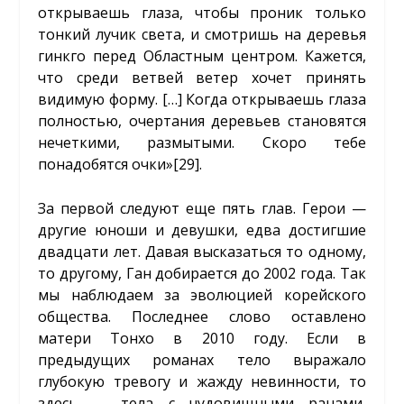
открываешь глаза, чтобы проник только
тонкий лучик света, и смотришь на деревья
гинкго перед Областным центром. Кажется,
что среди ветвей ветер хочет принять
видимую форму. […] Когда открываешь глаза
полностью, очертания деревьев становятся
нечеткими, размытыми. Скоро тебе
понадобятся очки»
[29]
.
За первой следуют еще пять глав. Герои —
другие юноши и девушки, едва достигшие
двадцати лет. Давая высказаться то одному,
то другому, Ган добирается до 2002 года. Так
мы наблюдаем за эволюцией корейского
общества. Последнее слово оставлено
матери Тонхо в 2010 году. Если в
предыдущих романах тело выражало
глубокую тревогу и жажду невинности, то
здесь — тела с чудовищными ранами,