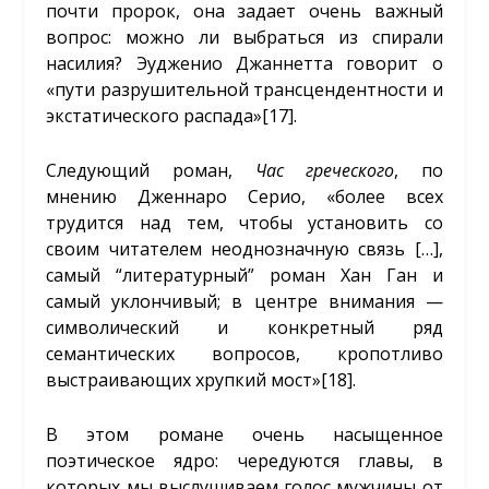
почти пророк, она задает очень важный
вопрос: можно ли выбраться из спирали
насилия? Эудженио Джаннетта говорит о
«пути разрушительной трансцендентности и
экстатического распада»
[17]
.
Следующий роман,
Час греческого
, по
мнению Дженнаро Серио, «более всех
трудится над тем, чтобы установить со
своим читателем неоднозначную связь […],
самый “литературный” роман Хан Ган и
самый уклончивый; в центре внимания —
символический и конкретный ряд
семантических вопросов, кропотливо
выстраивающих хрупкий мост»
[18]
.
В этом романе очень насыщенное
поэтическое ядро: чередуются главы, в
которых мы выслушиваем голос мужчины от