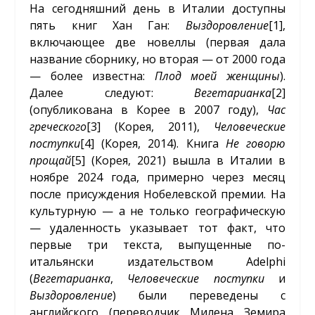
На сегодняшний день в Италии доступны
пять книг Хан Ган:
Выздоровление
[1]
,
включающее две новеллы (первая дала
название сборнику, но вторая — от 2000 года
— более известна:
Плод моей женщины
).
Далее следуют:
Вегетарианка
[2]
(опубликована в Корее в 2007 году),
Час
греческого
[3]
(Корея, 2011),
Человеческие
поступки
[4]
(Корея, 2014). Книга
Не говорю
прощай
[5]
(Корея, 2021) вышла в Италии в
ноябре 2024 года, примерно через месяц
после присуждения Нобелевской премии. На
культурную — а не только географическую
— удаленность указывает тот факт, что
первые три текста, выпущенные по-
итальянски издательством Adelphi
(
Вегетарианка
,
Человеческие поступки
и
Выздоровление
) были переведены с
английского (переводчик Милена Земира