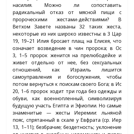
насилия. Можно ли сопоставить
радикальный отказ от мясной пищи с
пророческими жестами-действиями? В
Ветхом Завете названы 32 таких жеста,
некоторые из них широко известны: в 3 Цар
19, 19–21 Илия бросает плащ на Елисея, что
означает возведение в чин пророка; в Ос
3, 1–5 пророк женится на прелюбодейке и
живет отдельно от нее, без сексуальных
отношений, как Израиль лишится
самоуправления и богослужения, чтобы
потом вернуться к поискам своего Бога; в Ис
20, 1–6 пророк ходит три года без одежды и
обуви, как военнопленный, символизируя
будущую участь Египта и Эфиопии. Но самые
знаменитые — жесты Иеремии: льняной
пояс, спрятанный в скале у Евфрата (ср. Иер
13, 1–11); безбрачие; бездетность; уклонение