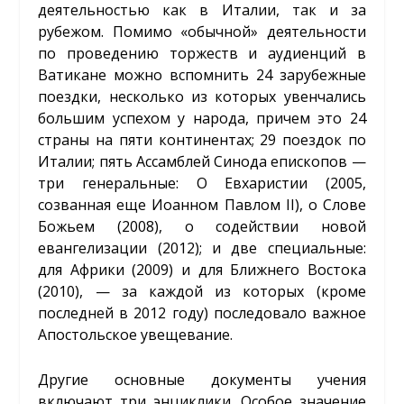
деятельностью как в Италии, так и за
рубежом. Помимо «обычной» деятельности
по проведению торжеств и аудиенций в
Ватикане можно вспомнить 24 зарубежные
поездки, несколько из которых увенчались
большим успехом у народа, причем это 24
страны на пяти континентах; 29 поездок по
Италии; пять Ассамблей Синода епископов —
три генеральные: О Евхаристии (2005,
созванная еще Иоанном Павлом II), о Слове
Божьем (2008), о содействии новой
евангелизации (2012); и две специальные:
для Африки (2009) и для Ближнего Востока
(2010), — за каждой из которых (кроме
последней в 2012 году) последовало важное
Апостольское увещевание.
Другие основные документы учения
включают три энциклики. Особое значение