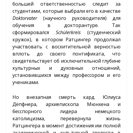
большей ответственностью следит за
студентами, которые выбрали его в качестве
Doktorvater
(научного руководителя) для
обучения в докторантуре. Так
сформировался
Sch
ü
lerkreis
(студенческий
кружок), в котором Ратцингер продолжал
участвовать с восхитительной верностью
вплоть до своего понтификата, что
свидетельствует об исключительной глубине
культурных и духовных отношений,
установившихся между профессором и его
учениками.
Но внезапная смерть кард. Юлиуса
Дёпфнера, архиепископа Мюнхена и
бесспорного лидера немецкого
католицизма, перевернула жизнь
Ратцингера в момент достижения им полной
академической и культурной зрелости в