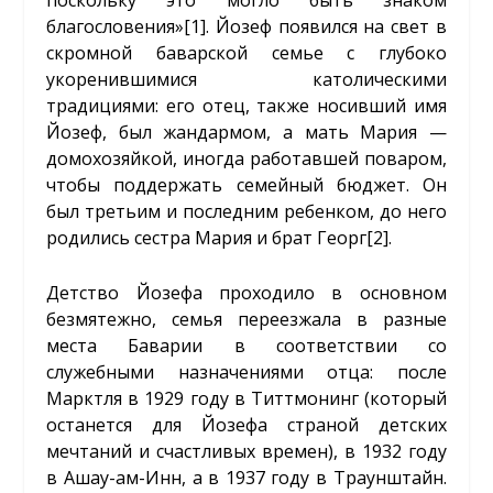
поскольку это могло быть знаком
благословения»
[1]
. Йозеф появился на свет в
скромной баварской семье с глубоко
укоренившимися католическими
традициями: его отец, также носивший имя
Йозеф, был жандармом, а мать Мария —
домохозяйкой, иногда работавшей поваром,
чтобы поддержать семейный бюджет. Он
был третьим и последним ребенком, до него
родились сестра Мария и брат Георг
[2]
.
Детство Йозефа проходило в основном
безмятежно, семья переезжала в разные
места Баварии в соответствии со
служебными назначениями отца: после
Марктля в 1929 году в Титтмонинг (который
останется для Йозефа страной детских
мечтаний и счастливых времен), в 1932 году
в Ашау-ам-Инн, а в 1937 году в Траунштайн.