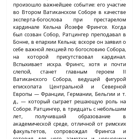
произошло важнейшее событие: его участие
во Втором Ватиканском Соборе в качестве
эксперта-богослова при престарелом
кардинале Кельна Йозефе Фрингсе. Когда
был созван Собор, Ратцингер преподавал в
Бонне, в епархии Кельна; вскоре он заявил о
себе важной лекцией по богословию Собора,
на которой присутствовал кардинал.
Вспыхивает искра. Фрингс, хотя и почти
слепой, станет главным героем II
Ватиканского Собора, ведущей фигурой
епископата Центральной и Северной
Европы — Франции, Германии, Бельгии и т.
д., — который сыграет решающую роль на
Соборе. Ратцингер, в тридцать с небольшим
лет, получивший образование в
академической среде, отличной от римских
факультетов, сопровождал Фрингса и
готовил для него заметки и черновики