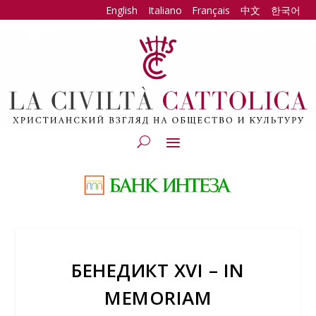
English
Italiano
Français
中文
한국어
БЕНЕДИКТ XVI – IN
MEMORIAM