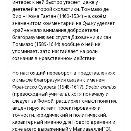
интерес к ней быстро угасает, даже у
деятелей второй схоластики. Томмазо де
Вио – Фома Гаэтан (1469-1534) – в своём
знаменитом комментарии на
Сумму
уделяет
крайне мало внимания добродетели
благоразумия; век спустя Джованни ди сан
Томмазо (1589-1644) вообще о ней не
упоминает, зато настаивает на роли
сознания в нравственном действии.
Но настоящий переворот в представлениях
о смысле благоразумия связан с именем
Франсиско Суареса (1548-1617).
Doctor
eximius
(превосходный учитель), хотя поначалу и
следует за Фомой, расширяет смысл понятия,
акцентируя аспект проектирования и
точности, юридический и политический,
характерный именно для Нового времени и
ярче всего выраженный у Макиавелли[13].