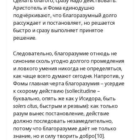
сделать благого, сразу надо действовать.
Аристотель и Фома единодушно
подчёркивают, что благоразумный долго
рассуждает и постановляет, но решается
быстро и сразу выполняет принятое
решение.
Следовательно, благоразумие отнюдь не
синоним сколь угодно долгого промедления
и ловкого умения никогда не определяться,
как чаще всего думают сегодня. Напротив, у
Фомы главная черта благоразумия – усердие
к скорому действию (sollecitudine –
буквально, опять же как у Исидора, быть
solers
citus
, быстрым и резвым): как только
разум вынес постановление, действие
должно последовать незамедлительно,
потому что благоразумие даёт не только
знание, но и силу творить добро[10].