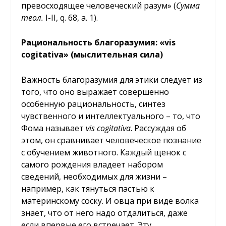
превосходящее человеческий разум» (
Сумма
теол.
I-II, q. 68, a. 1).
Рациональность благоразумия: «
vis
cogitativa
» (мыслительная сила)
Важность благоразумия для этики следует из
того, что оно выражает совершенно
особенную рациональность, синтез
чувственного и интеллектуального – то, что
Фома называет
vis
cogitativa
. Рассуждая об
этом, он сравнивает человеческое познание
с обучением животного. Каждый щенок с
самого рождения владеет набором
сведений, необходимых для жизни –
например, как тянуться пастью к
материнскому соску. И овца при виде волка
знает, что от него надо отдалиться, даже
если впервые его встречает. Эту