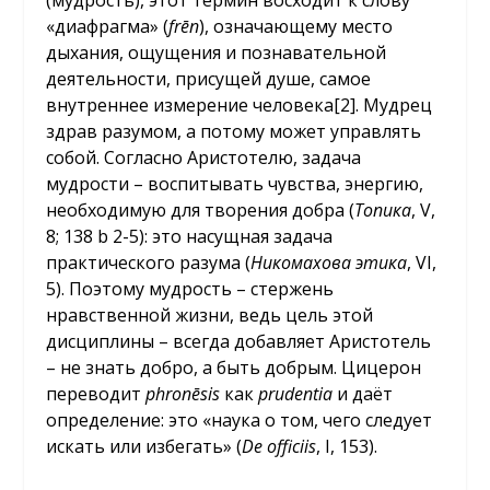
«диафрагма» (
fr
ē
n
), означающему место
дыхания, ощущения и познавательной
деятельности, присущей душе, самое
внутреннее измерение человека[2]. Мудрец
здрав разумом, а потому может управлять
собой. Согласно Аристотелю, задача
мудрости – воспитывать чувства, энергию,
необходимую для творения добра (
Топика
, V,
8; 138 b 2-5): это насущная задача
практического разума (
Никомахова этика
, VI,
5). Поэтому мудрость – стержень
нравственной жизни, ведь цель этой
дисциплины – всегда добавляет Аристотель
– не знать добро, а быть добрым. Цицерон
переводит
phron
ē
sis
как
prudentia
и даёт
определение: это «наука о том, чего следует
искать или избегать» (
De
officiis
, I, 153).