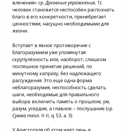
влечения»: ср.
Духовные упражнения
, 1):
человек становится неспособен распознать
благо в его конкретности, пренебрегает
ценностями, насущно необходимыми для
жизни.
Вступает в явное противоречие с
благоразумием уже упомянутая
скрупулёзность или, наоборот, слишком
поспешное принятие решений, по
минутному капризу, без надлежащего
рассуждения. Это ещё одна форма
неблагоразумия, неспособность сделать
шаги, необходимые для правильного
выбора: включить память о прошлом, ум,
разум, усердие, а главное – послушание (ср.
Сумма теол.
II-II, q. 53, a. 3).
У Аристотеля об этом идёт речь в