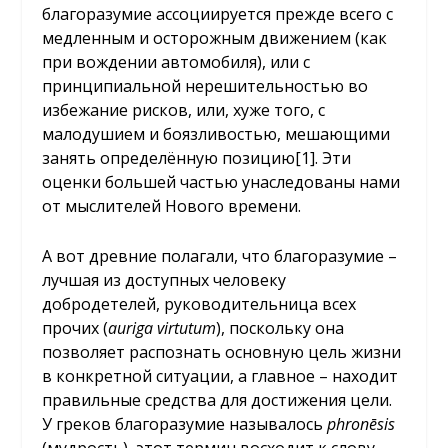
благоразумие ассоциируется прежде всего с
медленным и осторожным движением (как
при вождении автомобиля), или с
принципиальной нерешительностью во
избежание рисков, или, хуже того, с
малодушием и боязливостью, мешающими
занять определённую позицию[1]. Эти
оценки большей частью унаследованы нами
от мыслителей Нового времени.
А вот древние полагали, что благоразумие –
лучшая из доступных человеку
добродетелей, руководительница всех
прочих (
auriga
virtutum
), поскольку она
позволяет распознать основную цель жизни
в конкретной ситуации, а главное – находит
правильные средства для достижения цели.
У греков благоразумие называлось
phron
ē
sis
(мудрость), этот термин восходит к слову