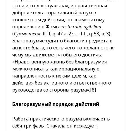
это и интеллектуальная, и нравственная
добродетель – правильный разум в
конкретном действии, по знаменитому
определению Фомы:
recta ratio agibilium
(
Сумма
теол
.
II-II, q. 47 a. 2 s.c
.
; I-II, q. 58, a. 3).
Благоразумие судит о благости предмета в
аспекте блага, то есть чего-то желанного, к
чему мы движемся, чтобы его достичь:
«Нравственную жизнь без благоразумия
можно описать как иррациональную
направленность к неким целям, как
действия без активного и ответственного
руководства со стороны разума».[8]
Благоразумный порядок действий
Работа практического разума включает в
себя три фазы. Сначала он исследует,