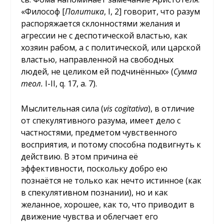
«Философ [
Политика
, I, 2] говорит, что разум
распоряжается склонностями желания и
агрессии не с деспотической властью, как
хозяин рабом, а с политической, или царской
властью, направленной на свободных
людей, не целиком ей подчинённых» (
Сумма
теол.
I-II, q. 17, a. 7).
Мыслительная сила (
vis
cogitativa
), в отличие
от спекулятивного разума, имеет дело с
частностями, предметом чувственного
восприятия, и потому способна подвигнуть к
действию. В этом причина её
эффективности, поскольку добро ею
познаётся не только как нечто истинное (как
в спекулятивном познании), но и как
желанное, хорошее, как то, что приводит в
движение чувства и облегчает его