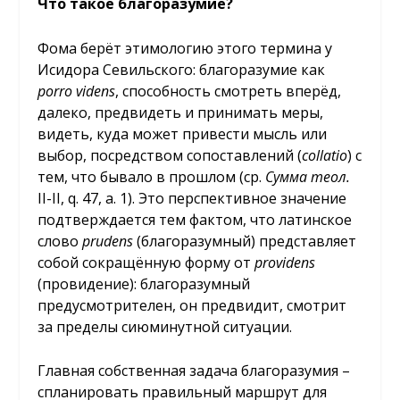
Что такое благоразумие?
Фома берёт этимологию этого термина у
Исидора Севильского: благоразумие как
porro
videns
, способность смотреть вперёд,
далеко, предвидеть и принимать меры,
видеть, куда может привести мысль или
выбор, посредством сопоставлений (
collatio
) с
тем, что бывало в прошлом (ср.
Сумма теол.
II-II, q. 47, a. 1). Это перспективное значение
подтверждается тем фактом, что латинское
слово
prudens
(благоразумный) представляет
собой сокращённую форму от
providens
(провидение): благоразумный
предусмотрителен, он предвидит, смотрит
за пределы сиюминутной ситуации.
Главная собственная задача благоразумия –
спланировать правильный маршрут для