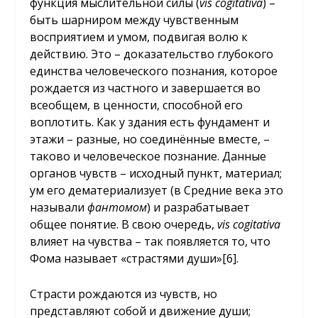
функция мыслительной силы (
vis
cogitativa
) –
быть шарниром между чувственным
восприятием и умом, подвигая волю к
действию. Это – доказательство глубокого
единства человеческого познания, которое
рождается из частного и завершается во
всеобщем, в ценности, способной его
воплотить. Как у здания есть фундамент и
этажи – разные, но соединённые вместе, –
таково и человеческое познание. Данные
органов чувств – исходный пункт, материал;
ум его дематериализует (в Средние века это
называли
фантомом
) и разрабатывает
общее понятие. В свою очередь,
vis
cogitativa
влияет на чувства – так появляется то, что
Фома называет «страстями души»[6].
Страсти рождаются из чувств, но
представляют собой и движение души;