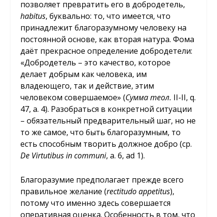
позволяет превратить его в добродетель,
habitus
, буквально: то, что имеется, что
принадлежит благоразумному человеку на
постоянной основе, как вторая натура. Фома
даёт прекрасное определение добродетели:
«Добродетель – это качество, которое
делает добрым как человека, им
владеющего, так и действие, этим
человеком совершаемое» (
Сумма теол.
II-II, q.
47, a. 4). Разобраться в конкретной ситуации
– обязательный предварительный шаг, но не
то же самое, что быть благоразумным, то
есть способным творить должное добро (ср.
De
Virtutibus
in
communi
, a. 6, ad 1).
Благоразумие предполагает прежде всего
правильное желание (
rectitudo
appetitus
),
потому что именно здесь совершается
оперативная оценка. Особенность в том, что