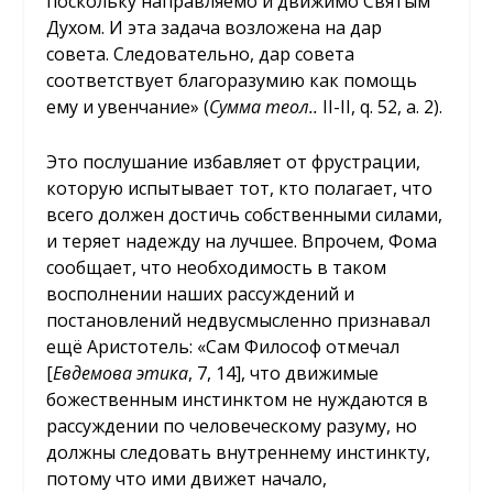
поскольку направляемо и движимо Святым
Духом. И эта задача возложена на дар
совета. Следовательно, дар совета
соответствует благоразумию как помощь
ему и увенчание» (
Сумма теол..
II-II, q. 52, a. 2).
Это послушание избавляет от фрустрации,
которую испытывает тот, кто полагает, что
всего должен достичь собственными силами,
и теряет надежду на лучшее. Впрочем, Фома
сообщает, что необходимость в таком
восполнении наших рассуждений и
постановлений недвусмысленно признавал
ещё Аристотель: «Сам Философ отмечал
[
Евдемова этика
, 7, 14], что движимые
божественным инстинктом не нуждаются в
рассуждении по человеческому разуму, но
должны следовать внутреннему инстинкту,
потому что ими движет начало,