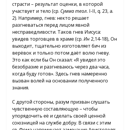
страсти – результат оценки, в которой
участвует и тело (ср.
Сумма теол.
I-II, q. 23, a.
2). Например, гнев: некто решает
разгневаться перед лицом явной
несправедливости. Таков гнев Иисуса:
увидев торговцев в храме (ср.
Ин
2,14-18), Он
выходит, тщательно изготовляет бич из
верёвок и только потом даёт волю гневу.
Это как если бы Он сказал: «Я увидел это
безобразие и разгневаюсь через два часа,
когда буду готов». Здесь гнев намеренно
вызван волей на основании полученного
знания.
С другой стороны, разум призван слушать
чувственную составляющую – чтобы
упорядочить её и сделать своей ценной
союзницей на службе добру. В связи с этим
св. Фома напоминает замечание Аристотеля: