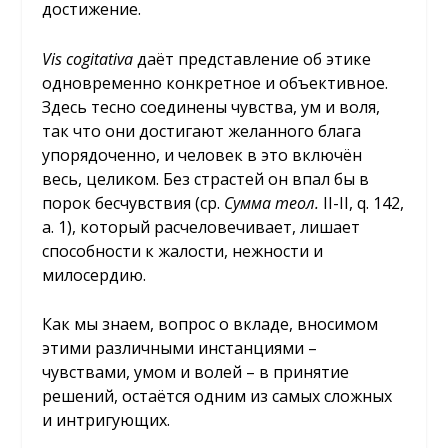
достижение.
Vis
cogitativa
даёт представление об этике
одновременно конкретное и объективное.
Здесь тесно соединены чувства, ум и воля,
так что они достигают желанного блага
упорядоченно, и человек в это включён
весь, целиком. Без страстей он впал бы в
порок бесчувствия (ср.
Сумма теол.
II-II, q. 142,
a. 1), который расчеловечивает, лишает
способности к жалости, нежности и
милосердию.
Как мы знаем, вопрос о вкладе, вносимом
этими различными инстанциями –
чувствами, умом и волей – в принятие
решений, остаётся одним из самых сложных
и интригующих.