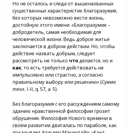
Но не осталось и следа от вышеназванных
существенных характеристик благоразумия,
без которых невозможно вести жизнь,
достойную этого имени: «Благоразумие –
добродетель, самая необходимая для
человеческой жизни. Ведь доброе житьё
заключается в добром действии. Но, чтобы
действие назвать добрым, следует
рассмотреть не только
что
делается, но и
как
; то есть требуется действовать не
импульсивно или страстно, а согласно
правильному выбору или решению» (
Сумма
теол.
I-II, q. 57, a. 5).
Без благоразумия с его рассуждением самому
зданию нравственной философии грозит
обрушение. Философия Нового времени в
своём развитии двигалась по параболе, как
показывает Аласдер Макинтайр: «Кант,