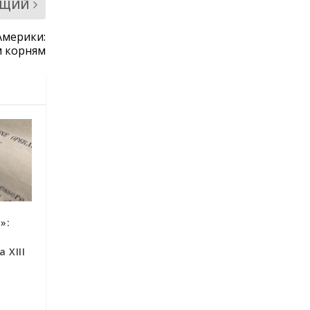
ЮЩИЙ
Америки:
м корням
»:
 XIII