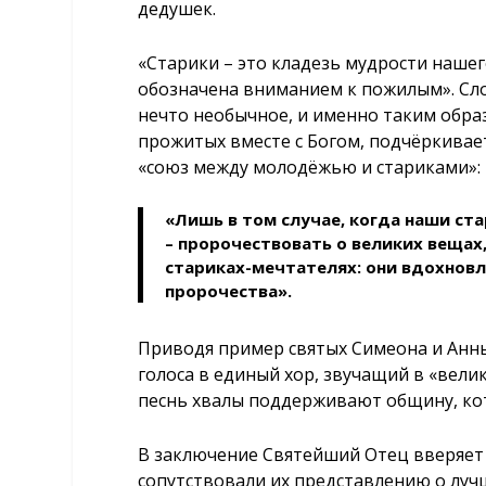
дедушек.
«Старики – это кладезь мудрости наше
обозначена вниманием к пожилым». Сло
нечто необычное, и именно таким образ
прожитых вместе с Богом, подчёркивает
«союз между молодёжью и стариками»:
«Лишь в том случае, когда наши ст
– пророчествовать о великих вещах
стариках-мечтателях: они вдохнов
пророчества».
Приводя пример святых Симеона и Анн
голоса в единый хор, звучащий в «вели
песнь хвалы поддерживают общину, кото
В заключение Святейший Отец вверяет
сопутствовали их представлению о луч