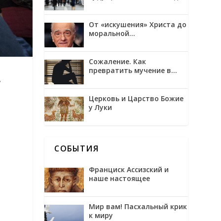
трансгуманизмом и
обожением
От «искушения» Христа до
моральной
неоднозначности в
фильмах Мартина
Скорсезе
Сожаление. Как
превратить мучение в
возможность
а
Церковь и Царство Божие
у Луки
СОБЫТИЯ
Франциск Ассизский и
наше настоящее
Мир вам! Пасхальный крик
к миру