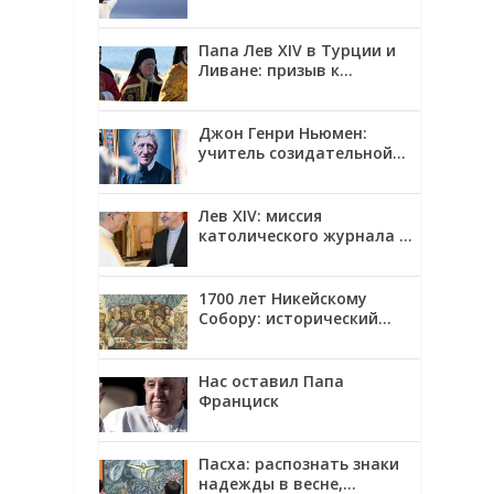
Папа Лев XIV в Турции и
Ливане: призыв к
единству и миру
Джон Генри Ньюмен:
учитель созидательной
верности
Лев XIV: миссия
католического журнала —
смотреть на мир глазами
Христа
1700 лет Никейскому
Собору: исторический
контекст, созыв и главные
решения
Нас оставил Папа
Франциск
Пасха: распознать знаки
надежды в весне,