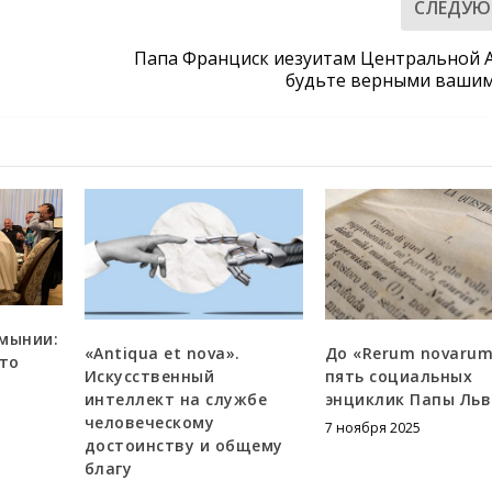
СЛЕДУ
Папа Франциск иезуитам Центральной 
будьте верными ваши
мынии:
«Antiqua et nova».
До «Rerum novarum
это
Искусственный
пять социальных
интеллект на службе
энциклик Папы Льва
человеческому
7 ноября 2025
достоинству и общему
благу