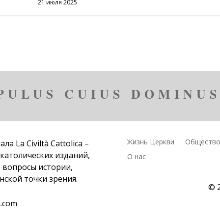
21 июля 2025
PULUS CUIUS DOMINUS
Жизнь Церкви
Общество
нала
La Civiltà Cattolica
–
 католических изданий,
О нас
е вопросы истории,
анской точки зрения.
© 
l.com