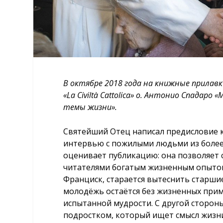
В октябре 2018 года на книжные прилав
«La Civiltà Cattolica» о. Антонио Спадаро
темы жизни».
Святейший Отец написал предисловие к
интервью с пожилыми людьми из более 
оценивает публикацию: она позволяет с
читателями богатым жизненным опытом
Франциск, старается вытеснить старшие
молодёжь остаётся без жизненных прим
испытанной мудрости. С другой стороны
подростком, который ищет смысл жизни,