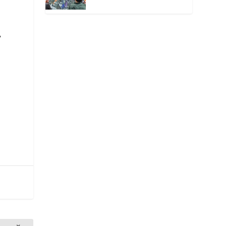
окутанной мраком
ь