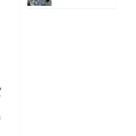
окутанной мраком
н
е
: