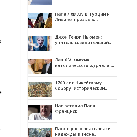
ь
Папа Лев XIV в Турции и
Ливане: призыв к
единству и миру
Джон Генри Ньюмен:
е
учитель созидательной
верности
Лев XIV: миссия
католического журнала —
смотреть на мир глазами
Христа
1700 лет Никейскому
Собору: исторический
е
контекст, созыв и главные
решения
Нас оставил Папа
Франциск
Пасха: распознать знаки
е
надежды в весне,