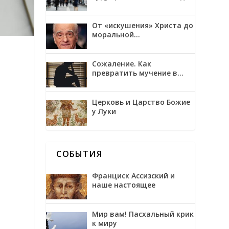
трансгуманизмом и
обожением
От «искушения» Христа до
моральной
неоднозначности в
фильмах Мартина
Скорсезе
Сожаление. Как
превратить мучение в
возможность
о
Церковь и Царство Божие
у Луки
СОБЫТИЯ
Франциск Ассизский и
наше настоящее
Мир вам! Пасхальный крик
к миру