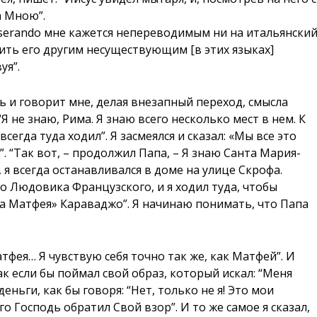
а Мною”.
iserando мне кажется непереводимым ни на итальянски
ить его другим несуществующим [в этих языках]
уя”.
и говорит мне, делая внезапный переход, смысла
Я не знаю, Рима. Я знаю всего несколько мест в нем. К
егда туда ходил”. Я засмеялся и сказал: «Мы все это
. “Так вот, – продолжил Папа, – Я знаю Санта Мария-
я всегда останавливался в доме на улице Скрофа.
о Людовика Французского, и я ходил туда, чтобы
а Матфея» Караваджо”. Я начинаю понимать, что Папа
тфея… Я чувствую себя точно так же, как Матфей”. И
к если бы поймал свой образ, который искал: “Меня
еньги, как бы говоря: “Нет, только не я! Это мои
ого Господь обратил Свой взор”. И то же самое я сказал,