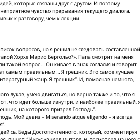
идей, которые связаны друг с другом. И поэтому
 неприятное чувство прерывания текущего диалога.
вык к разговору, чем к лекции.
писок вопросов, но я решил не следовать составленно
 такой Хорхе Марио Бергольо?». Папа смотрит на меня
и такой вопрос … Он кивает в знак согласия и говорит
дет самым правильным … Я грешник. Это самое лучшее
литературный жанр. Я грешник”. И, помолчав немного,
ого лукав, умею двигаться, но верно также и то, что я
тот, что идет больше изнутри, и наиболее правильный, 
решник, на которого призрел Господь”.
подь. Мой девиз – Miserando atque eligendo – я всегда
”.
дей св. Беды Достопочтенного, который, комментируя
, пишет: “Иисус увидел мытаря, и, посмотрев на него с