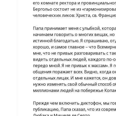
его комнате ректора и провинциального
Бергольо состоит не из «гармонизирован
человеческих ликов: Христа, св. Францис
Папа принимает меня с улыбкой, котора
начинаем говорить о многих вещах, но 
истинной благодатью. Я спрашиваю, отдо
хорошо, и самое главное – что Всемирн
мне, что не привык разговаривать с т
видеть отдельных людей, каждого по-от
передо мной. Я не привык к массам». Я 
общения поражает всех. Видно, когда он
отдельных лицах. И мне кажется, он дов
нужно изменять свой обычный способ об
миллионами людей на побережье Копа
Прежде чем включить диктофон, мы го
публикацию, Папа сказал, что из совр
Любака и Мишеля де Серто.