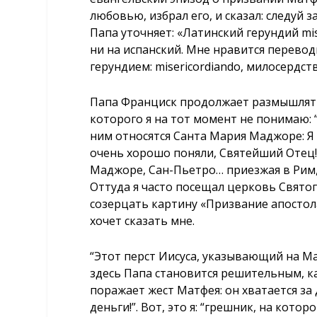
любовью, избрал его, и сказал: следуй з
Папа уточняет: «Латинский герундий m
ни на испанский. Мне нравится перевод
герундием: misericordiando, милосердств
Папа Франциск продолжает размышлять 
которого я на тот момент не понимаю: “
ним относятся Санта Мария Маджоре: Я вс
очень хорошо поняли, Святейший Отец!”
Маджоре, Сан-Пьетро… приезжая в Рим, 
Оттуда я часто посещал церковь Святог
созерцать картину «Призвание апостол
хочет сказать мне.
“Этот перст Иисуса, указывающий на Ма
здесь Папа становится решительным, ка
поражает жест Матфея: он хватается за д
деньги!”. Вот, это я: “грешник, на котор