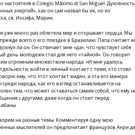
 настоятеля в Colegio Máximo di San Miguel. Духовност
ных энергий», как он сам назвал бы их, но из
ка, св. Иосифа, Марии.
я уже много раз облетела мир и открывает сердца. Мы
прежде всего о его поездке в Бразилию. Папа считает е
хнул ли он. Он отвечает мне «да», что чувствует себя
ый день молодежи стал для него «тайной». Он говорит
аким огромным множеством народа: «И мне удалось
дельности, войти в личный контакт с теми, кто стоял
говорю ему, что этот контакт виден, и эта его манера
 среди народа, как его взгляд останавливается на
олен тем, что может оставаться самим собой, что ему н
щения с другими, даже когда он стоит перед
кабаны.
ворим на разные темы. Комментируя одну мою
еменных мыслителей он предпочитает французов Анри д