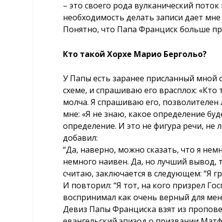
– это своего рода вулканический поток 
необходимость делать записи дает мне
Понятно, что Папа Франциск больше при
Кто такой Хорхе Марио Бергольо?
У Папы есть заранее присланный мной с
схеме, и спрашиваю его врасплох: «Кто
молча. Я спрашиваю его, позволителен л
мне: «Я не знаю, какое определение бу
определение. И это не фигура речи, не 
добавил:
“Да, наверно, можно сказать, что я немн
немного наивен. Да, но лучший вывод, 
считаю, заключается в следующем: “Я г
И повторил: “Я тот, на кого призрел Гос
воспринимал как очень верный для меня
Девиз Папы Франциска взят из пропове
евангельский эпизод о призвании Матфея