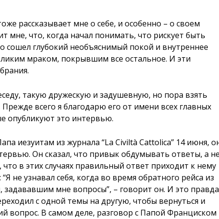
тоже рассказывает мне о себе, и особенно – о своем
т мне, что, когда начал понимать, что рискует быть
его сошел глубокий необъяснимый покой и внутреннее
еликим мраком, покрывшим все остальное. И эти
брания.
еседу, такую дружескую и задушевную, но пора взять
 Прежде всего я благодарю его от имени всех главных
ые опубликуют это интервью.
а иезуитам из журнала “La Civiltà Cattolica” 14 июня, о
нтервью. Он сказал, что привык обдумывать ответы, а н
т, что в этих случаях правильный ответ приходит к нему
 “Я не узнавал себя, когда во время обратного рейса из
 задававшим мне вопросы”, – говорит он. И это правда
реходил с одной темы на другую, чтобы вернуться и
ий вопрос. В самом деле, разговор с Папой Франциском