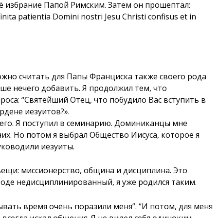
оё избрание Папой Римским. Затем он прошептал:
nita patientia Domini nostri Jesu Christi confisus et in
ожно считать для Папы Франциска также своего рода
ше нечего добавить. Я продолжил тем, что
роса: “Святейший Отец, что побудило Вас вступить в
рдене иезуитов?».
 чего. Я поступил в семинарию. Доминиканцы мне
них. Но потом я выбрал Общество Иисуса, которое я
уководили иезуиты.
вещи: миссионерство, община и дисциплина. Это
роде недисциплинированный, я уже родился таким.
ывать время очень поразили меня”. “И потом, для меня
всегда искал общения. Я не видел себя одиноким