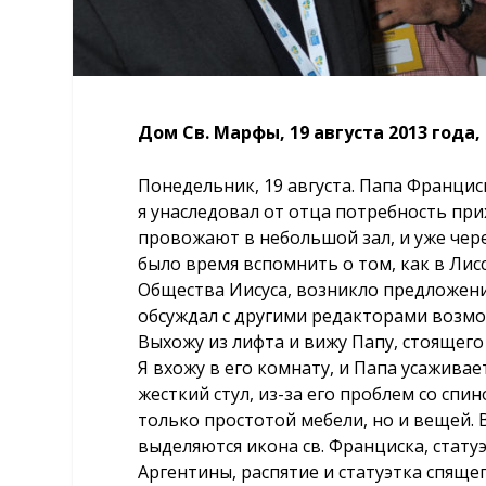
Дом Св. Марфы, 19 августа 2013 года,
Понедельник, 19 августа. Папа Францис
я унаследовал от отца потребность при
провожают в небольшой зал, и уже через
было время вспомнить о том, как в Лис
Общества Иисуса, возникло предложени
обсуждал с другими редакторами возмо
Выхожу из лифта и вижу Папу, стоящего
Я вхожу в его комнату, и Папа усаживает
жесткий стул, из-за его проблем со спи
только простотой мебели, но и вещей. 
выделяются икона св. Франциска, стат
Аргентины, распятие и статуэтка спящег