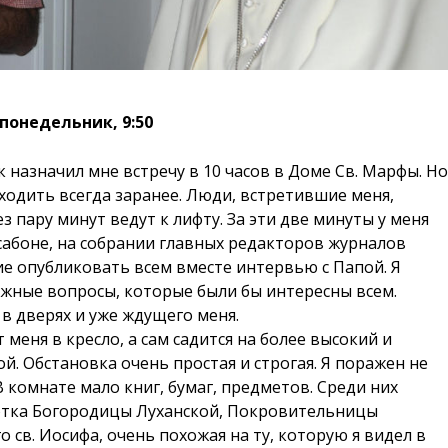
 понедельник, 9:50
к назначил мне встречу в 10 часов в Доме Cв. Марфы. Н
ходить всегда заранее. Люди, встретившие меня,
 пару минут ведут к лифту. За эти две минуты у меня
сабоне, на собрании главных редакторов журналов
е опубликовать всем вместе интервью с Папой. Я
жные вопросы, которые были бы интересны всем.
 в дверях и уже ждущего меня.
 меня в кресло, а сам садится на более высокий и
ной. Обстановка очень простая и строгая. Я поражен не
В комнате мало книг, бумаг, предметов. Среди них
уэтка Богородицы Луханской, Покровительницы
о св. Иосифа, очень похожая на ту, которую я видел в