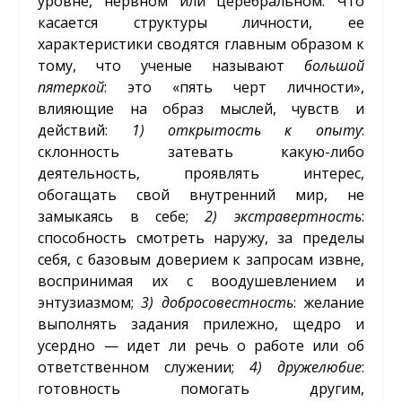
уровне, нервном или церебральном. Что
касается структуры личности, ее
характеристики сводятся главным образом к
тому, что ученые называют
большой
пятеркой
: это «пять черт личности»,
влияющие на образ мыслей, чувств и
действий:
1)
открытость
к
опыту
:
склонность затевать какую-либо
деятельность, проявлять интерес,
обогащать свой внутренний мир, не
замыкаясь в себе;
2)
экстравертность
:
способность смотреть наружу, за пределы
себя, с базовым доверием к запросам извне,
воспринимая их с воодушевлением и
энтузиазмом;
3)
добросовестность
: желание
выполнять задания прилежно, щедро и
усердно — идет ли речь о работе или об
ответственном служении;
4)
дружелюбие
:
готовность помогать другим,